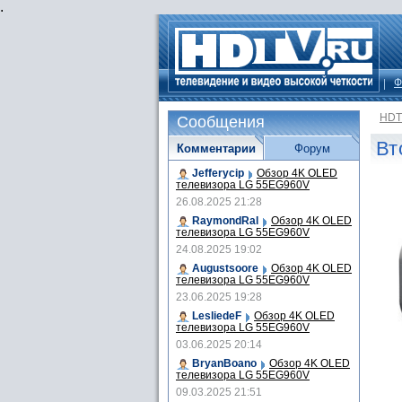
.
Ф
HDT
Сообщения
Вт
Комментарии
Форум
Jefferycip
Обзор 4K OLED
телевизора LG 55EG960V
26.08.2025 21:28
RaymondRal
Обзор 4K OLED
телевизора LG 55EG960V
24.08.2025 19:02
Augustsoore
Обзор 4K OLED
телевизора LG 55EG960V
23.06.2025 19:28
LesliedeF
Обзор 4K OLED
телевизора LG 55EG960V
03.06.2025 20:14
BryanBoano
Обзор 4K OLED
телевизора LG 55EG960V
09.03.2025 21:51