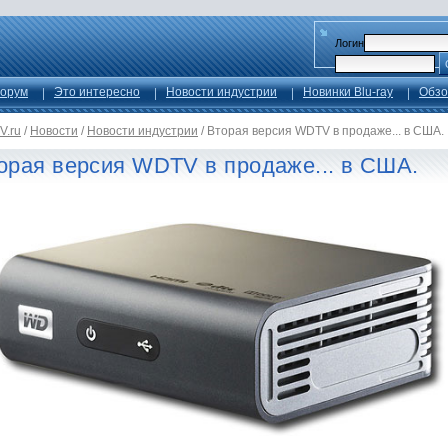
Логин
орум
Это интересно
Новости индустрии
Новинки Blu-ray
Обзо
V.ru
/
Новости
/
Новости индустрии
/
Вторая версия WDTV в продаже... в США.
орая версия WDTV в продаже... в США.