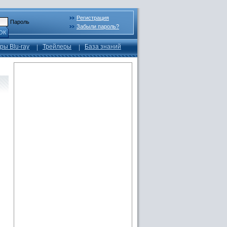
Регистрация
Пароль
Забыли пароль?
ОК
ры Blu-ray
Трейлеры
База знаний