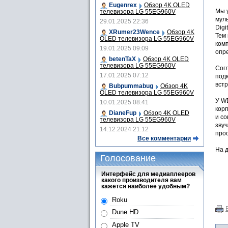
Eugenrex
Обзор 4K OLED
Мы 
телевизора LG 55EG960V
мул
29.01.2025 22:36
Digi
XRumer23Wence
Обзор 4K
Тем
OLED телевизора LG 55EG960V
комп
19.01.2025 09:09
опр
betenTaX
Обзор 4K OLED
телевизора LG 55EG960V
Сог
17.01.2025 07:12
под
встр
Bubpummabug
Обзор 4K
OLED телевизора LG 55EG960V
У WD
10.01.2025 08:41
кор
DianeFup
Обзор 4K OLED
и с
телевизора LG 55EG960V
зву
14.12.2024 21:12
прос
Все комментарии
На д
Голосование
Интерфейс для медиаплееров
какого производителя вам
кажется наиболее удобным?
Roku
Dune HD
Apple TV