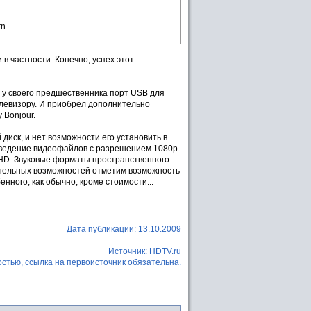
rn
и в частности. Конечно, успех этот
 у своего предшественника порт USB для
левизору. И приобрёл дополнительно
 Bonjour.
диск, и нет возможности его установить в
зведение видеофайлов с разрешением 1080p
CHD. Звуковые форматы пространственного
нительных возможностей отметим возможность
енного, как обычно, кроме стоимости...
Дата публикации:
13.10.2009
Источник:
HDTV.ru
стью, ссылка на первоисточник обязательна.