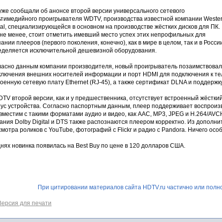
уже сообщали об анонсе второй версии универсального сетевого
ьтимедийного проигрывателя WDTV, производства известной компании Weste
tal, специализирующейся в основном на производстве жёстких дисков для ПК.
 не менее, стоит отметить имевший место успех этих непрофильных для
ании плееров (первого поколения, конечно), как в мире в целом, так и в Росси
еделяется исключительной дешевизной оборудования.
ласно данным компании производителя, новый проигрыватель позаимствовал
ключения внешних носителей информации и порт HDMI для подключения к те
оенную сетевую плату Ethernet (RJ-45), а также сертификат DLNA и поддержку
TV второй версии, как и у предшественника, отсутствует встроенный жёсткий 
пус устройства. Согласно паспортным данным, плеер поддерживает воспрои
овместим с такими форматами аудио и видео, как AAC, MP3, JPEG и H.264/AV
чания Dolby Digital и DTS также распознаются плеером корректно. Из допол
мотра роликов с YouTube, фотографий с Flickr и радио с Pandora. Ничего особ
нях новинка появилась на Best Buy по цене в 120 долларов США.
При цитировании материалов сайта HDTV.ru частично или полно
Версия для печати