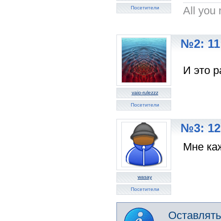
All you 
Посетители
№2: 11
И это 
vaio-rulezzz
Посетители
№3: 12
Мне каж
wasay
Посетители
Оставлять