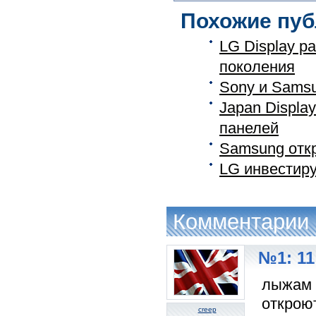
Похожие пуб
LG Display р
поколения
Sony и Sams
Japan Displa
панелей
Samsung отк
LG инвестиру
Комментарии
№1: 11
лыжам к
откроют
creep