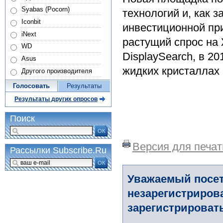
Syabas (Pocorn)
технологий и, как 
Iconbit
инвестиционной пр
iNext
растущий спрос на
WD
DisplaySearch, в 20
Asus
жидких кристаллах 
Другого производителя
Голосовать
Результаты
Результаты других опросов
Поиск
ОК
Версия для печат
Рассылки Subscribe.Ru
ОК
Уважаемый посет
незарегистриров
зарегистрировать