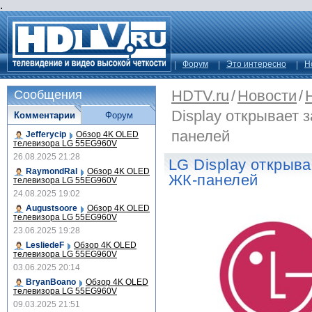
.
Форум
Это интересно
Н
HDTV.ru
/
Новости
/
Сообщения
Display открывает 
Комментарии
Форум
панелей
Jefferycip
Обзор 4K OLED
телевизора LG 55EG960V
26.08.2025 21:28
LG Display открыва
RaymondRal
Обзор 4K OLED
ЖК-панелей
телевизора LG 55EG960V
24.08.2025 19:02
Augustsoore
Обзор 4K OLED
телевизора LG 55EG960V
23.06.2025 19:28
LesliedeF
Обзор 4K OLED
телевизора LG 55EG960V
03.06.2025 20:14
BryanBoano
Обзор 4K OLED
телевизора LG 55EG960V
09.03.2025 21:51