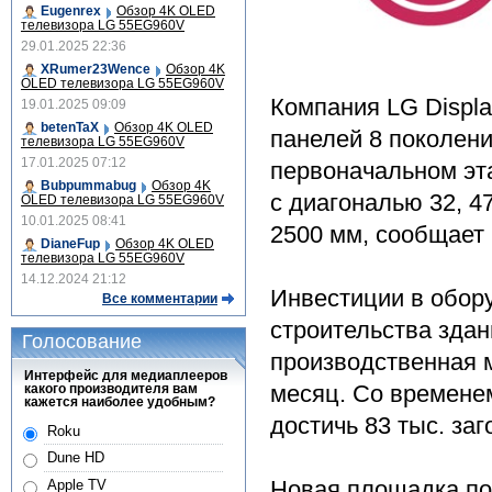
Eugenrex
Обзор 4K OLED
телевизора LG 55EG960V
29.01.2025 22:36
XRumer23Wence
Обзор 4K
OLED телевизора LG 55EG960V
Компания LG Displa
19.01.2025 09:09
betenTaX
Обзор 4K OLED
панелей 8 поколени
телевизора LG 55EG960V
17.01.2025 07:12
первоначальном эт
Bubpummabug
Обзор 4K
с диагональю 32, 4
OLED телевизора LG 55EG960V
10.01.2025 08:41
2500 мм, сообщает 
DianeFup
Обзор 4K OLED
телевизора LG 55EG960V
14.12.2024 21:12
Инвестиции в обору
Все комментарии
строительства здан
Голосование
производственная м
Интерфейс для медиаплееров
месяц. Со временем
какого производителя вам
кажется наиболее удобным?
достичь 83 тыс. заг
Roku
Dune HD
Новая площадка по
Apple TV