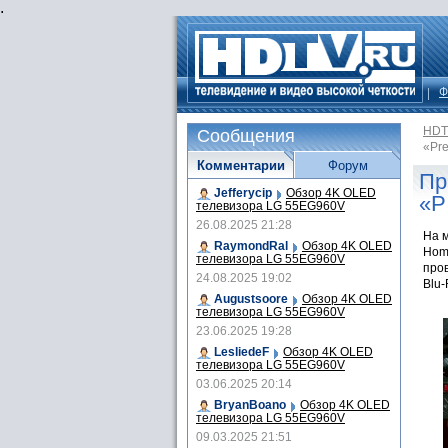
.
Ф
HDT
Сообщения
«Pre
Комментарии
Форум
Пр
Jefferycip
Обзор 4K OLED
«P
телевизора LG 55EG960V
26.08.2025 21:28
На м
RaymondRal
Обзор 4K OLED
Hom
телевизора LG 55EG960V
про
24.08.2025 19:02
Blu-
Augustsoore
Обзор 4K OLED
телевизора LG 55EG960V
23.06.2025 19:28
LesliedeF
Обзор 4K OLED
телевизора LG 55EG960V
03.06.2025 20:14
BryanBoano
Обзор 4K OLED
телевизора LG 55EG960V
09.03.2025 21:51