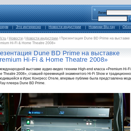
Логин
орум
Это интересно
Новости индустрии
Новинки Blu-ray
Обзо
V.ru
/
Новости
/
Новости индустрии
/
Презентация Dune BD Prime на выставке
mium Hi-Fi & Home Theatre 2008»
езентация Dune BD Prime на выставке
remium Hi-Fi & Home Theatre 2008»
еждународной выставке аудио-видео техники High-end класса «Premium Hi-Fi
e Theatre 2008», ставшей преемницей знаменитого Hi-Fi Show и традиционно
водившейся в Ирис Конгресс Отеле, впервые публике была представлена мод
Ray плеера Dune BD Prime.