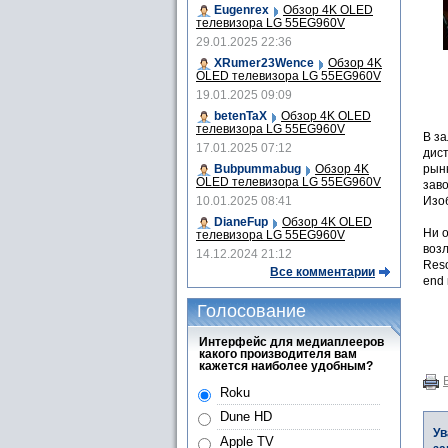
Eugenrex
Обзор 4K OLED
телевизора LG 55EG960V
29.01.2025 22:36
XRumer23Wence
Обзор 4K
OLED телевизора LG 55EG960V
19.01.2025 09:09
betenTaX
Обзор 4K OLED
телевизора LG 55EG960V
В з
17.01.2025 07:12
дист
Bubpummabug
Обзор 4K
рынк
OLED телевизора LG 55EG960V
заво
10.01.2025 08:41
Изо
DianeFup
Обзор 4K OLED
Ни 
телевизора LG 55EG960V
возл
14.12.2024 21:12
Reso
Все комментарии
end
Голосование
Интерфейс для медиаплееров
какого производителя вам
кажется наиболее удобным?
Roku
Dune HD
Ув
Apple TV