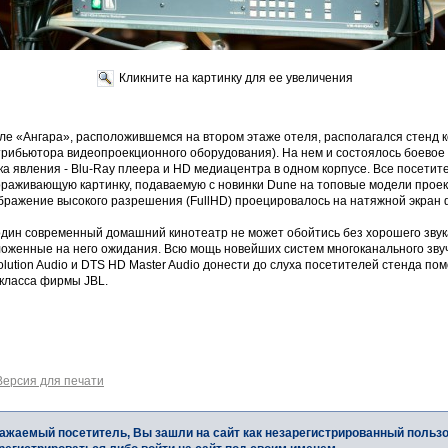
Кликните на картинку для ее увеличения
але «Ангара», расположившемся на втором этаже отеля, располагался стенд
рибьютора видеопроекционного оборудования). На нем и состоялось боевое 
а явления - Blu-Ray плеера и HD медиацентра в одном корпусе. Все посетит
раживающую картинку, подаваемую с новинки Dune на топовые модели проекто
бражение высокого разрешения (FullHD) проецировалось на натяжной экран 
один современный домашний кинотеатр не может обойтись без хорошего звук
оженные на него ожидания. Всю мощь новейших систем многоканального звуч
lution Audio и DTS HD Master Audio донести до слуха посетителей стенда по
 класса фирмы JBL.
Версия для печати
ажаемый посетитель, Вы зашли на сайт как незарегистрированный польз