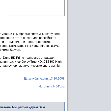
 компании «Цифровые системы» (ведущего
крещение этого нового для российского
ели стенда смогли оценить поистине
ров таких марок как Sony, InFocus и JVC.
фирмы Stewart.
а. Dune BD Prime полностью оправдал
ания таких как Dolby True HD, DTS HD High
могали рупорные акустические системы high-
Дата публикации:
13.10.2008
Источник:
HDTV.ru
ователь. Мы рекомендуем Вам