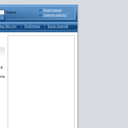
Регистрация
Пароль
Забыли пароль?
ОК
ры Blu-ray
Трейлеры
База знаний
 &
ель