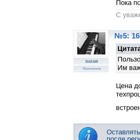
Пока по
C уваж
№5: 16
Цитата
Пользо
loud-swir
Им важ
Посетители
Цена д
техпроц
встрое
Оставлять
после рег