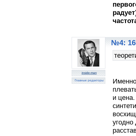
первог
радует
частот
№4: 16
теорет
inside-man
Именно
Главные редакторы
плеват
и цена.
синтети
восхищ
угодно 
расстав