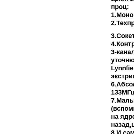
проц:
1.Моно
2.Техп
3.Соке
4.Конт
3-кана
уточню
Lynnfi
экстри
6.Абсо
133МГц
7.Малы
(вспом
на ядр
назад,
8.И са