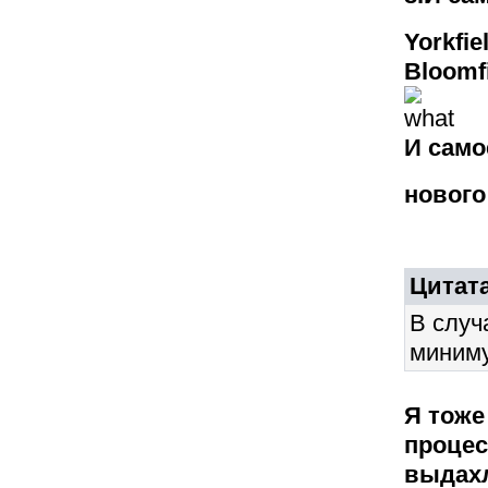
Yorkfie
Bloomf
И само
нового
Цитата
В случ
миним
Я тоже
процес
выдахл