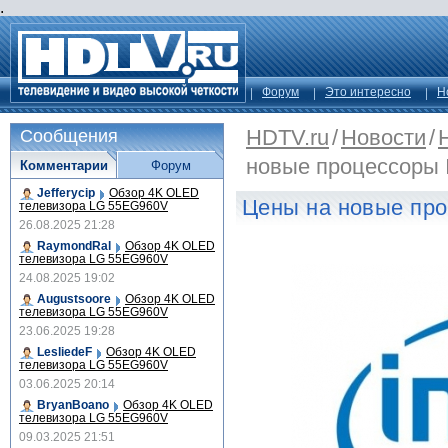
.
Форум
Это интересно
Н
HDTV.ru
/
Новости
/
Сообщения
новые процессоры I
Комментарии
Форум
Jefferycip
Обзор 4K OLED
Цены на новые про
телевизора LG 55EG960V
26.08.2025 21:28
RaymondRal
Обзор 4K OLED
телевизора LG 55EG960V
24.08.2025 19:02
Augustsoore
Обзор 4K OLED
телевизора LG 55EG960V
23.06.2025 19:28
LesliedeF
Обзор 4K OLED
телевизора LG 55EG960V
03.06.2025 20:14
BryanBoano
Обзор 4K OLED
телевизора LG 55EG960V
09.03.2025 21:51