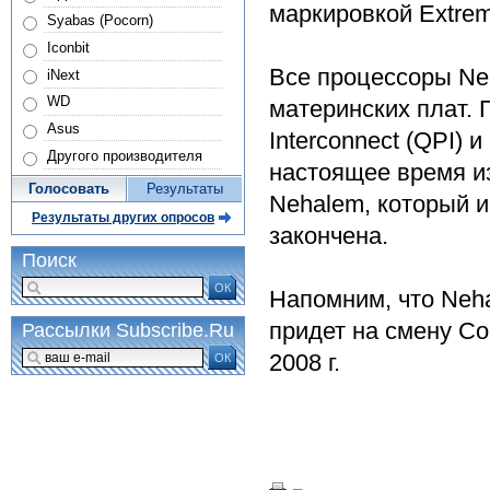
маркировкой Extrem
Syabas (Pocorn)
Iconbit
Все процессоры Ne
iNext
WD
материнских плат.
Asus
Interconnect (QPI) 
Другого производителя
настоящее время из
Голосовать
Результаты
Nehalem, который и
Результаты других опросов
закончена.
Поиск
ОК
Напомним, что Neh
придет на смену Co
Рассылки Subscribe.Ru
2008 г.
ОК