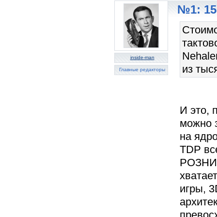
№1: 15
Стоимо
тактов
Nehale
inside-man
из тыс
Главные редакторы
И это, 
можно з
на ядр
TDP все
РОЗНИЧ
хватае
игры, 3
архите
превосх