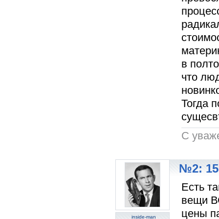
процес
радикал
стоимос
матери
в полто
что лю
новинко
Тогда 
сущесв
C уваж
№2: 15
Есть та
вещи В
цены п
inside-man