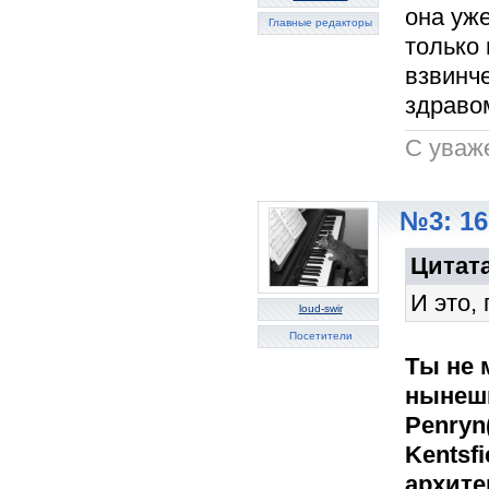
она уж
Главные редакторы
только 
взвинч
здраво
C уваж
№3: 16
Цитата
И это,
loud-swir
Посетители
Ты не 
нынешн
Penryn
Kentsf
архите