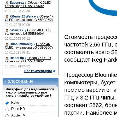
Eugenrex
Обзор 4K OLED
телевизора LG 55EG960V
29.01.2025 22:36
XRumer23Wence
Обзор 4K
OLED телевизора LG 55EG960V
19.01.2025 09:09
betenTaX
Обзор 4K OLED
телевизора LG 55EG960V
Стоимость процессо
17.01.2025 07:12
частотой 2,66 ГГц,
Bubpummabug
Обзор 4K
OLED телевизора LG 55EG960V
составлять всего $
10.01.2025 08:41
DianeFup
Обзор 4K OLED
сообщает Reg Hard
телевизора LG 55EG960V
14.12.2024 21:12
Все комментарии
Процессор Bloomfie
Голосование
компьютеры, будет
помимо версии с та
Интерфейс для медиаплееров
какого производителя вам
кажется наиболее удобным?
ГГц и 3,2-ГГц чипы
Roku
составит $562, бол
Dune HD
партии. Наиболее м
Apple TV