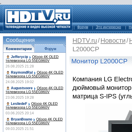
.
Форум
Это интересно
Н
HDTV.ru
/
Новости
/
Сообщения
L2000CP
Комментарии
Форум
Jefferycip
Обзор 4K OLED
Монитор L2000CP
телевизора LG 55EG960V
26.08.2025 21:28
RaymondRal
Обзор 4K OLED
телевизора LG 55EG960V
Компания LG Electr
24.08.2025 19:02
дюймовый монитор.
Augustsoore
Обзор 4K OLED
телевизора LG 55EG960V
матрица S-IPS (углы
23.06.2025 19:28
LesliedeF
Обзор 4K OLED
телевизора LG 55EG960V
03.06.2025 20:14
BryanBoano
Обзор 4K OLED
телевизора LG 55EG960V
09.03.2025 21:51