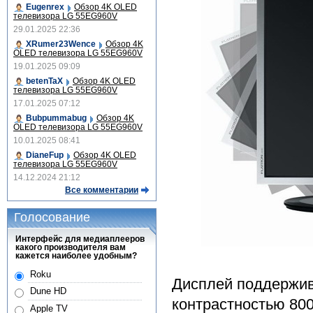
Eugenrex
Обзор 4K OLED
телевизора LG 55EG960V
29.01.2025 22:36
XRumer23Wence
Обзор 4K
OLED телевизора LG 55EG960V
19.01.2025 09:09
betenTaX
Обзор 4K OLED
телевизора LG 55EG960V
17.01.2025 07:12
Bubpummabug
Обзор 4K
OLED телевизора LG 55EG960V
10.01.2025 08:41
DianeFup
Обзор 4K OLED
телевизора LG 55EG960V
14.12.2024 21:12
Все комментарии
Голосование
Интерфейс для медиаплееров
какого производителя вам
кажется наиболее удобным?
Roku
Дисплей поддержив
Dune HD
контрастностью 800
Apple TV