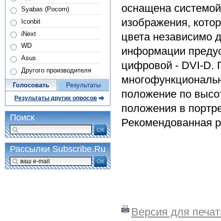
оснащена системой
Syabas (Pocorn)
изображения, котор
Iconbit
iNext
цвета независимо д
WD
информации предус
Asus
цифровой - DVI-D.
Другого производителя
многофункциональн
Голосовать
Результаты
положение по высот
Результаты других опросов
положения в портре
Поиск
Рекомендованная р
ОК
Рассылки Subscribe.Ru
ОК
Версия для печат