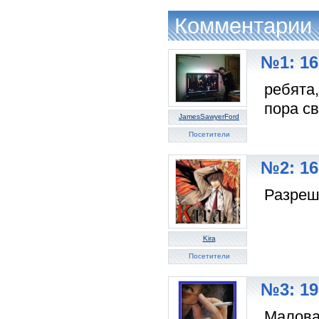
Комментарии
№1: 16
ребята
пора св
JamesSawyerFord
Посетители
№2: 16
Разреше
Kira
Посетители
№3: 19
Малова