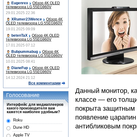
Eugenrex
Обзор 4K OLED
телевизора LG 55EG960V
29.01.2025 22:36
XRumer23Wence
Обзор 4K
OLED телевизора LG 55EG960V
19.01.2025 09:09
betenTaX
Обзор 4K OLED
телевизора LG 55EG960V
17.01.2025 07:12
Bubpummabug
Обзор 4K
OLED телевизора LG 55EG960V
10.01.2025 08:41
DianeFup
Обзор 4K OLED
телевизора LG 55EG960V
14.12.2024 21:12
Все комментарии
Данный монитор, ка
Голосование
классе — его толщи
Интерфейс для медиаплееров
покрыта защитным 
какого производителя вам
кажется наиболее удобным?
появление царапин 
Roku
антибликовым покр
Dune HD
Apple TV