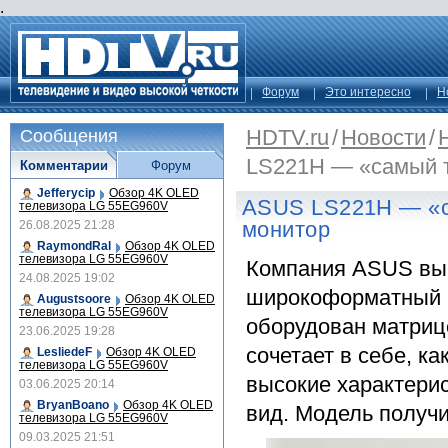
.
Форум
Это интересно
Н
HDTV.ru
/
Новости
/
Сообщения
LS221H — «самый т
Комментарии
Форум
Jefferycip
Обзор 4K OLED
ASUS LS221H — «с
телевизора LG 55EG960V
монитор
26.08.2025 21:28
RaymondRal
Обзор 4K OLED
телевизора LG 55EG960V
Компания ASUS вып
24.08.2025 19:02
широкоформатный 
Augustsoore
Обзор 4K OLED
телевизора LG 55EG960V
оборудован матриц
23.06.2025 19:28
сочетает в себе, к
LesliedeF
Обзор 4K OLED
телевизора LG 55EG960V
высокие характери
03.06.2025 20:14
BryanBoano
Обзор 4K OLED
вид. Модель получ
телевизора LG 55EG960V
09.03.2025 21:51