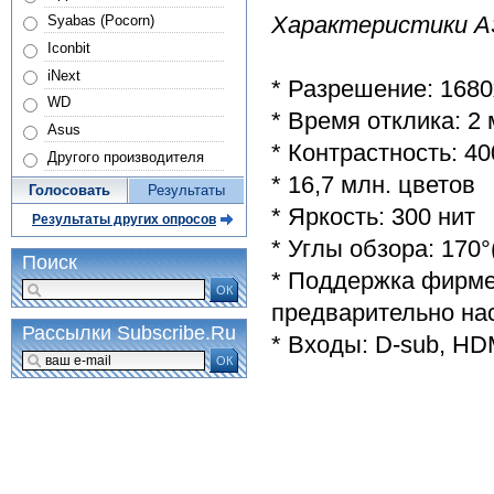
Характеристики 
Syabas (Pocorn)
Iconbit
iNext
* Разрешение: 16
WD
* Время отклика: 2 
Asus
* Контрастность: 40
Другого производителя
* 16,7 млн. цветов
Голосовать
Результаты
* Яркость: 300 нит
Результаты других опросов
* Углы обзора: 170°
Поиск
* Поддержка фирменн
ОК
предварительно нас
Рассылки Subscribe.Ru
* Входы: D-sub, HD
ОК