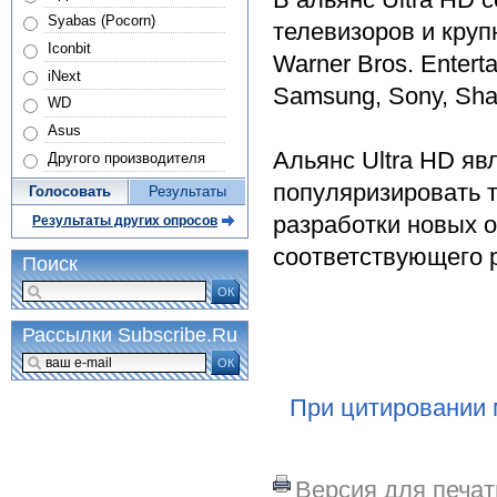
Syabas (Pocorn)
телевизоров и кру
Iconbit
Warner Bros. Entertai
iNext
Samsung, Sony, Shar
WD
Asus
Альянс Ultra HD яв
Другого производителя
популяризировать т
Голосовать
Результаты
разработки новых 
Результаты других опросов
соответствующего 
Поиск
ОК
Рассылки Subscribe.Ru
ОК
При цитировании 
Версия для печат