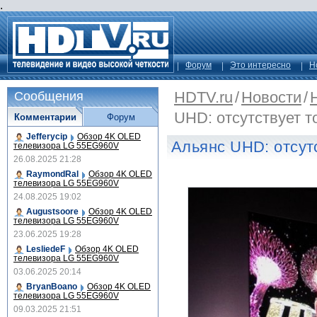
.
Форум
Это интересно
Н
HDTV.ru
/
Новости
/
Сообщения
UHD: отсутствует т
Комментарии
Форум
Jefferycip
Обзор 4K OLED
Альянс UHD: отсут
телевизора LG 55EG960V
26.08.2025 21:28
RaymondRal
Обзор 4K OLED
телевизора LG 55EG960V
24.08.2025 19:02
Augustsoore
Обзор 4K OLED
телевизора LG 55EG960V
23.06.2025 19:28
LesliedeF
Обзор 4K OLED
телевизора LG 55EG960V
03.06.2025 20:14
BryanBoano
Обзор 4K OLED
телевизора LG 55EG960V
09.03.2025 21:51