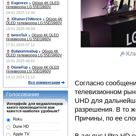
Eugenrex
Обзор 4K OLED
телевизора LG 55EG960V
29.01.2025 22:36
XRumer23Wence
Обзор 4K
OLED телевизора LG 55EG960V
19.01.2025 09:09
betenTaX
Обзор 4K OLED
телевизора LG 55EG960V
17.01.2025 07:12
Bubpummabug
Обзор 4K
Кли
OLED телевизора LG 55EG960V
10.01.2025 08:41
DianeFup
Обзор 4K OLED
телевизора LG 55EG960V
14.12.2024 21:12
Согласно сообщени
Все комментарии
телевизионном рынк
Голосование
UHD для дальнейше
Интерфейс для медиаплееров
какого производителя вам
разрешения. В то ж
кажется наиболее удобным?
Причины, по ее сло
Roku
Dune HD
Apple TV
В альянс Ultra HD 