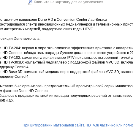
Кликните на картинку для ее увеличения
ставочном павильоне Dune HD в Convention Center Лас-Вегаса
нстрировался спектр инновационных медиа-плееров и телевизионных пристав
ых интересных моделей, поддерживающих кодек HEVC.
позиция Dune включала:
e HD TV-204: первая в мире экономически эффективная приставка с аппарат
e HD Connect: обладатель награды Лучшее домашнее сетевое устройство в 20
 HD TV-102: самая популярная в мире IPTV приставка со встроенной точкой д
e HD TV-303D: компактный медиаплеер с поддержкой файлов MVC 3D, включа
ддержку Control4
e HD Base 3D: компактный медиаплеер с поддержкой файлов MVC 3D, включа
ддержку Control4.
выставке был организован предварительный просмотр новой серии миниатюр
м-факторе Dune HD Connect.
бщалось о предварительной интеграции популярных решений от таких известн
soft и др.
При цитировании материалов сайта HDTV.ru частично или полно