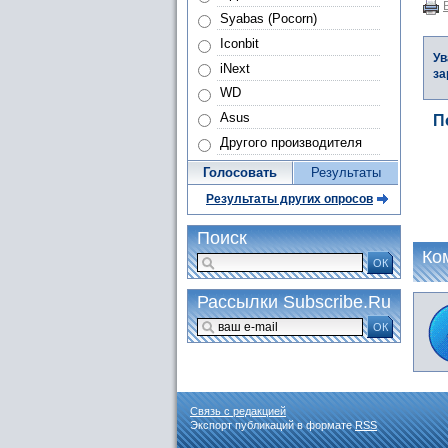
Syabas (Pocorn)
Iconbit
Ув
iNext
за
WD
Asus
П
Другого производителя
Голосовать
Результаты
Результаты других опросов
Поиск
Ко
ОК
Рассылки Subscribe.Ru
ОК
Связь с редакцией
Экспорт публикаций в формате
RSS