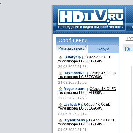
.
Ф
HDT
Сообщения
Du
Комментарии
Форум
Jefferycip
Обзор 4K OLED
телевизора LG 55EG960V
26.08.2025 21:28
RaymondRal
Обзор 4K OLED
телевизора LG 55EG960V
24.08.2025 19:02
Augustsoore
Обзор 4K OLED
телевизора LG 55EG960V
23.06.2025 19:28
LesliedeF
Обзор 4K OLED
телевизора LG 55EG960V
03.06.2025 20:14
BryanBoano
Обзор 4K OLED
телевизора LG 55EG960V
09.03.2025 21:51