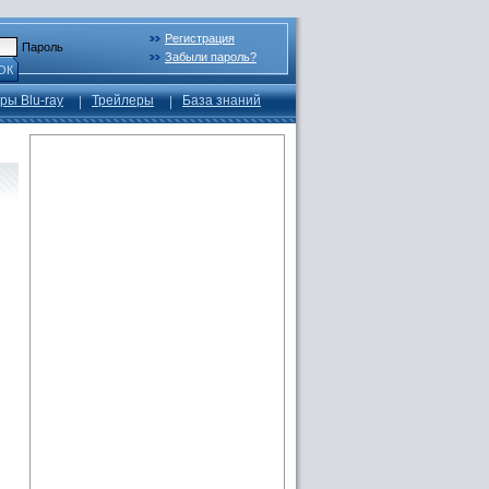
Регистрация
Пароль
Забыли пароль?
ОК
ры Blu-ray
Трейлеры
База знаний