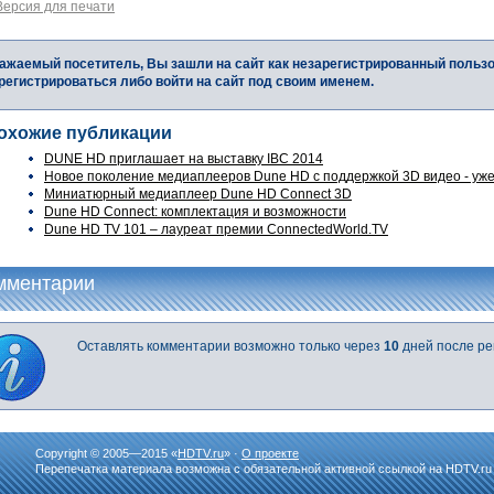
Версия для печати
ажаемый посетитель, Вы зашли на сайт как незарегистрированный польз
регистрироваться либо войти на сайт под своим именем.
охожие публикации
DUNE HD приглашает на выставку IBC 2014
Новое поколение медиаплееров Dune HD с поддержкой 3D видео - уже
Миниатюрный медиаплеер Dune HD Connect 3D
Dune HD Connect: комплектация и возможности
Dune HD TV 101 – лауреат премии ConnectedWorld.TV
мментарии
Оставлять комментарии возможно только через
10
дней после ре
Copyright © 2005—2015 «
HDTV.ru
» ·
О проекте
Перепечатка материала возможна с обязательной активной ссылкой на HDTV.ru