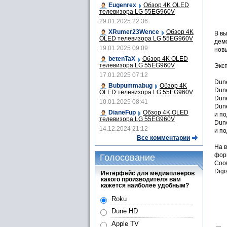
Eugenrex
Обзор 4K OLED
телевизора LG 55EG960V
29.01.2025 22:36
XRumer23Wence
Обзор 4K
В вы
OLED телевизора LG 55EG960V
демо
19.01.2025 09:09
нов
betenTaX
Обзор 4K OLED
телевизора LG 55EG960V
Экс
17.01.2025 07:12
Dun
Bubpummabug
Обзор 4K
Dun
OLED телевизора LG 55EG960V
Dune
10.01.2025 08:41
Dun
DianeFup
Обзор 4K OLED
и по
телевизора LG 55EG960V
Dun
14.12.2024 21:12
и по
Все комментарии
На 
фор
Голосование
Соо
Digi
Интерфейс для медиаплееров
какого производителя вам
кажется наиболее удобным?
Roku
Dune HD
Apple TV