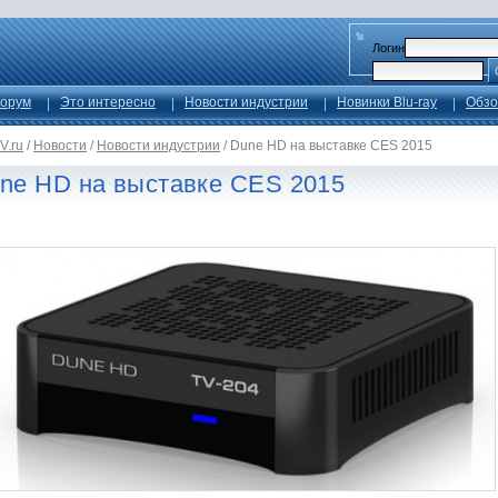
Логин
орум
Это интересно
Новости индустрии
Новинки Blu-ray
Обзо
V.ru
/
Новости
/
Новости индустрии
/
Dune HD на выставке CES 2015
ne HD на выставке CES 2015