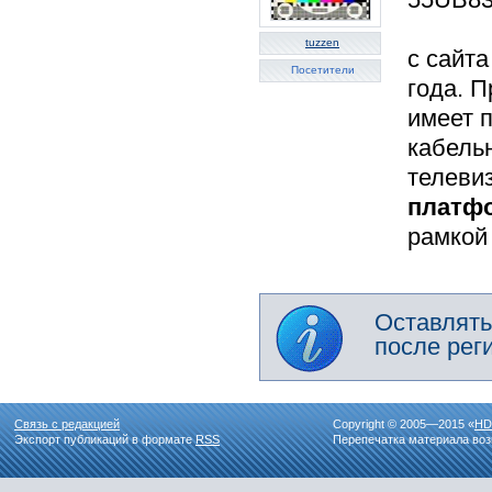
tuzzen
с сайт
Посетители
года. П
имеет 
кабель
телевиз
платф
рамкой
Оставлять
после рег
Связь с редакцией
Copyright © 2005—2015 «
HD
Экспорт публикаций в формате
RSS
Перепечатка материала воз