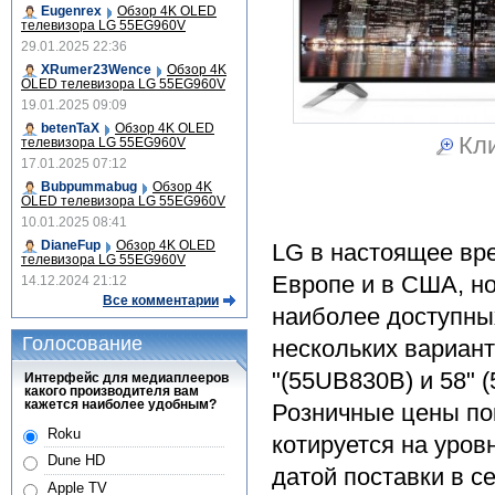
Eugenrex
Обзор 4K OLED
телевизора LG 55EG960V
29.01.2025 22:36
XRumer23Wence
Обзор 4K
OLED телевизора LG 55EG960V
19.01.2025 09:09
betenTaX
Обзор 4K OLED
Кли
телевизора LG 55EG960V
17.01.2025 07:12
Bubpummabug
Обзор 4K
OLED телевизора LG 55EG960V
10.01.2025 08:41
DianeFup
Обзор 4K OLED
LG в настоящее вре
телевизора LG 55EG960V
Европе и в США, но
14.12.2024 21:12
Все комментарии
наиболее доступны
Голосование
нескольких варианта
"(55UB830B) и 58" 
Интерфейс для медиаплееров
какого производителя вам
кажется наиболее удобным?
Розничные цены пок
Roku
котируется на уров
Dune HD
датой поставки в с
Apple TV