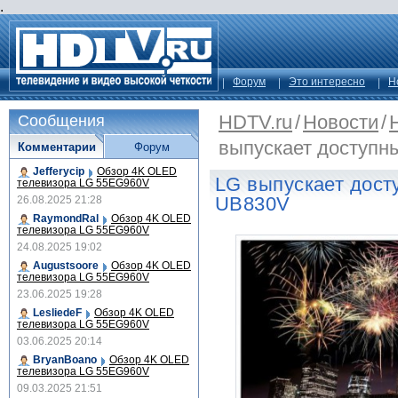
.
Форум
Это интересно
Н
HDTV.ru
/
Новости
/
Сообщения
выпускает доступн
Комментарии
Форум
Jefferycip
Обзор 4K OLED
LG выпускает дост
телевизора LG 55EG960V
UB830V
26.08.2025 21:28
RaymondRal
Обзор 4K OLED
телевизора LG 55EG960V
24.08.2025 19:02
Augustsoore
Обзор 4K OLED
телевизора LG 55EG960V
23.06.2025 19:28
LesliedeF
Обзор 4K OLED
телевизора LG 55EG960V
03.06.2025 20:14
BryanBoano
Обзор 4K OLED
телевизора LG 55EG960V
09.03.2025 21:51