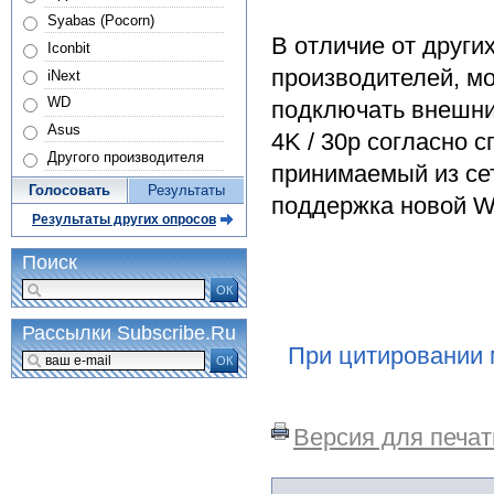
Syabas (Pocorn)
В отличие от други
Iconbit
производителей, мо
iNext
WD
подключать внешни
Asus
4K / 30p согласно 
Другого производителя
принимаемый из сет
Голосовать
Результаты
поддержка новой 
Результаты других опросов
Поиск
ОК
Рассылки Subscribe.Ru
При цитировании 
ОК
Версия для печат