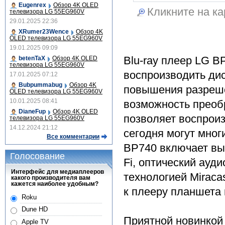
Eugenrex
Обзор 4K OLED
Кликните на ка
телевизора LG 55EG960V
29.01.2025 22:36
XRumer23Wence
Обзор 4K
OLED телевизора LG 55EG960V
19.01.2025 09:09
Blu-ray плеер LG B
betenTaX
Обзор 4K OLED
телевизора LG 55EG960V
воспроизводить дис
17.01.2025 07:12
Bubpummabug
Обзор 4K
повышения разреше
OLED телевизора LG 55EG960V
10.01.2025 08:41
возможность преоб
DianeFup
Обзор 4K OLED
позволяет воспроизв
телевизора LG 55EG960V
14.12.2024 21:12
сегодня могут мног
Все комментарии
BP740 включает вых
Голосование
Fi, оптический ауди
Интерфейс для медиаплееров
технологией Mirac
какого производителя вам
кажется наиболее удобным?
к плееру планшета 
Roku
Dune HD
Приятной новинкой 
Apple TV