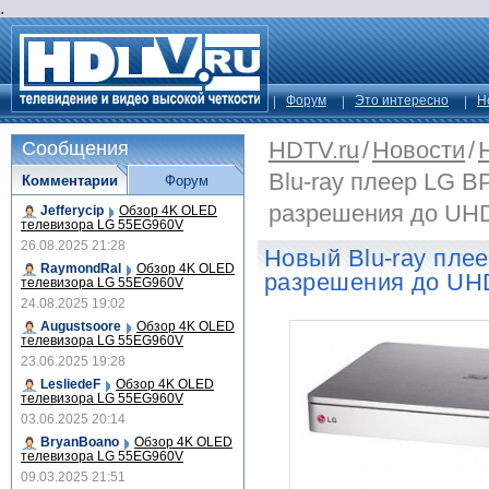
.
Форум
Это интересно
Н
HDTV.ru
/
Новости
/
Сообщения
Blu-ray плеер LG 
Комментарии
Форум
разрешения до UH
Jefferycip
Обзор 4K OLED
телевизора LG 55EG960V
26.08.2025 21:28
Новый Blu-ray пле
RaymondRal
Обзор 4K OLED
разрешения до UH
телевизора LG 55EG960V
24.08.2025 19:02
Augustsoore
Обзор 4K OLED
телевизора LG 55EG960V
23.06.2025 19:28
LesliedeF
Обзор 4K OLED
телевизора LG 55EG960V
03.06.2025 20:14
BryanBoano
Обзор 4K OLED
телевизора LG 55EG960V
09.03.2025 21:51