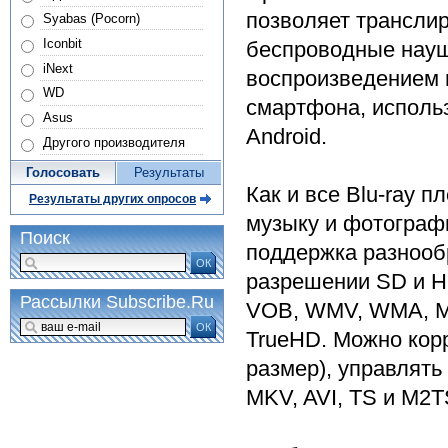
позволяет трансли
Syabas (Pocorn)
Iconbit
беспроводные науш
iNext
воспроизведением 
WD
смартфона, исполь
Asus
Android.
Другого производителя
Голосовать
Результаты
Как и все Blu-ray 
Результаты других опросов
музыку и фотографи
Поиск
поддержка разнообр
ОК
разрешении SD и H
Рассылки Subscribe.Ru
VOB, WMV, WMA, MP
ОК
TrueHD. Можно корр
размер), управлят
MKV, AVI, TS и M2T