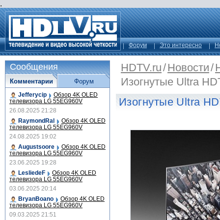
.
Форум
Это интересно
Н
HDTV.ru
/
Новости
/
Сообщения
Изогнутые Ultra H
Комментарии
Форум
Jefferycip
Обзор 4K OLED
Изогнутые Ultra 
телевизора LG 55EG960V
26.08.2025 21:28
RaymondRal
Обзор 4K OLED
телевизора LG 55EG960V
24.08.2025 19:02
Augustsoore
Обзор 4K OLED
телевизора LG 55EG960V
23.06.2025 19:28
LesliedeF
Обзор 4K OLED
телевизора LG 55EG960V
03.06.2025 20:14
BryanBoano
Обзор 4K OLED
телевизора LG 55EG960V
09.03.2025 21:51