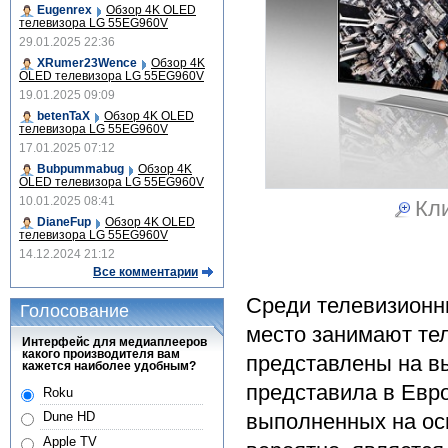
Eugenrex
Обзор 4K OLED
телевизора LG 55EG960V
29.01.2025 22:36
XRumer23Wence
Обзор 4K
OLED телевизора LG 55EG960V
19.01.2025 09:09
betenTaX
Обзор 4K OLED
телевизора LG 55EG960V
17.01.2025 07:12
Bubpummabug
Обзор 4K
OLED телевизора LG 55EG960V
10.01.2025 08:41
Кли
DianeFup
Обзор 4K OLED
телевизора LG 55EG960V
14.12.2024 21:12
Все комментарии
Среди телевизионн
Голосование
место занимают те
Интерфейс для медиаплееров
какого производителя вам
представлены на в
кажется наиболее удобным?
представила в Евр
Roku
выполненных на ос
Dune HD
Apple TV