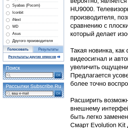
вероятно, являетс
Syabas (Pocorn)
HU9000. Телевизоры
Iconbit
производителя, поз
iNext
сравнению с плоск
WD
который делает из
Asus
Другого производителя
Такая новинка, как
Голосовать
Результаты
Результаты других опросов
видеосигнал и авто
увеличить ощущени
Поиск
Предлагается усов
ОК
более точно воспро
Рассылки Subscribe.Ru
ОК
Расширить возможн
внешнему интерфей
быть легко заменен
Смарт Evolution Kit 