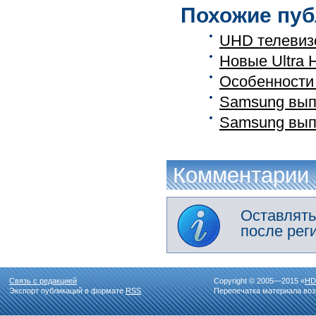
Похожие пуб
UHD телевиз
Новые Ultra
Особенности
Samsung вып
Samsung выпу
Комментарии
Оставлять
после рег
Связь с редакцией
Copyright © 2005—2015 «
HD
Экспорт публикаций в формате
RSS
Перепечатка материала воз