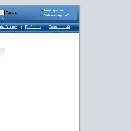
Регистрация
Пароль
Забыли пароль?
ОК
ры Blu-ray
Трейлеры
База знаний