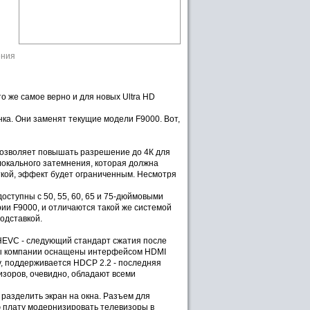
ения
о же самое верно и для новых Ultra HD
нка. Они заменят текущие модели F9000. Вот,
 позволяет повышать разрешение до 4К для
локального затемнения, которая должна
еткой, эффект будет ограниченным. Несмотря
ступны с 50, 55, 60, 65 и 75-дюймовыми
и F9000, и отличаются такой же системой
подставкой.
HEVC - следующий стандарт сжатия после
зоры компании оснащены интерфейсом HDMI
ду, поддерживается HDCP 2.2 - последняя
изоров, очевидно, обладают всеми
 разделить экран на окна. Разъем для
ую плату модернизировать телевизоры в