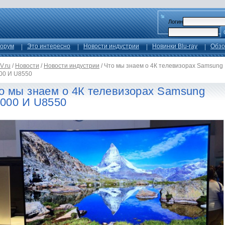
Логин
орум
Это интересно
Новости индустрии
Новинки Blu-ray
Обзо
V.ru
/
Новости
/
Новости индустрии
/
Что мы знаем о 4К телевизорах Samsung
00 И U8550
о мы знаем о 4К телевизорах Samsung
000 И U8550