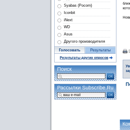
бли
Syabas (Pocorn)
кото
Iconbit
Новы
iNext
WD
Asus
Другого производителя
Голосовать
Результаты
Результаты других опросов
Ув
Поиск
за
ОК
П
Рассылки Subscribe.Ru
ОК
Ко