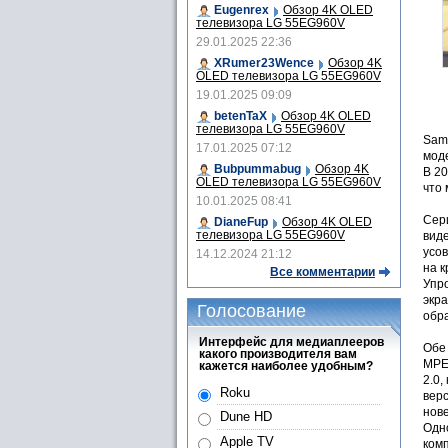
Eugenrex
Обзор 4K OLED
телевизора LG 55EG960V
29.01.2025 22:36
XRumer23Wence
Обзор 4K
OLED телевизора LG 55EG960V
19.01.2025 09:09
betenTaX
Обзор 4K OLED
телевизора LG 55EG960V
Sams
17.01.2025 07:12
мод
Bubpummabug
Обзор 4K
В 20
OLED телевизора LG 55EG960V
что 
10.01.2025 08:41
Сер
DianeFup
Обзор 4K OLED
телевизора LG 55EG960V
вид
усов
14.12.2024 21:12
на к
Все комментарии
Упро
экр
Голосование
обра
Интерфейс для медиаплееров
Обе
какого производителя вам
MPE
кажется наиболее удобным?
2.0,
Roku
верс
нов
Dune HD
Одно
Apple TV
комп