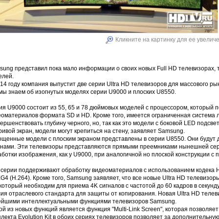
Кликните на картинку для ее увелич
ung представил пока мало информации о своих новых Full HD телевизорах, т
елей.
14 году компания выпустит две серии Ultra HD телевизоров для массового ры
мы знаем об изогнутых моделях серии U9000 и плоских U8550.
ия U9000 состоит из 55, 65 и 78 дюймовых моделей с процессором, который
еоматериалов формата SD и HD. Кроме того, имеется ограниченная система 
ершенствовать глубину черного, но, так как это модели с боковой LED подсв
ривой экран, модели могут крепиться на стену, заявляет Samsung.
щенные модели с плоским экраном представлены в серии U8550. Они будут до
анами. Эти телевизоры представляются прямыми преемниками нынешней сери
ботки изображения, как у U9000, при аналогичной но плоской конструкции с 
 серии поддерживают обработку видеоматериалов с использованием кодека 
G4 (H.264). Кроме того, Samsung заявляет, что все новые Ultra HD телеви
 который необходим для приема 4K сигналов с частотой до 60 кадров в секун
ия отраслевого стандарта для защиты от копирования. Новая Ultra HD телев
ейшими интеллектуальными функциями телевизоров Samsung.
й из новых функций является функция "Multi-Link Screen", которая позволяет
лекта Evolution Kit в обоих сериях телевизоров позволяет за дополнительн