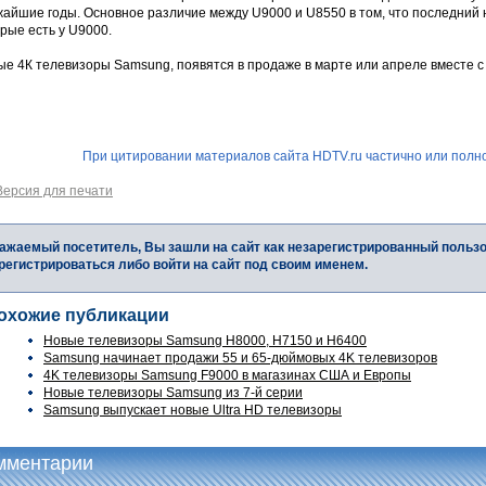
жайшие годы. Основное различие между U9000 и U8550 в том, что последний 
рые есть у U9000.
е 4К телевизоры Samsung, появятся в продаже в марте или апреле вместе с
При цитировании материалов сайта HDTV.ru частично или полно
Версия для печати
ажаемый посетитель, Вы зашли на сайт как незарегистрированный польз
регистрироваться либо войти на сайт под своим именем.
охожие публикации
Новые телевизоры Samsung H8000, H7150 и H6400
Samsung начинает продажи 55 и 65-дюймовых 4K телевизоров
4K телевизоры Samsung F9000 в магазинах США и Европы
Новые телевизоры Samsung из 7-й серии
Samsung выпускает новые Ultra HD телевизоры
мментарии