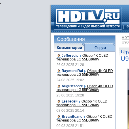
.
Ф
HDT
Сообщения
U90
Комментарии
Форум
Чт
Jefferycip
Обзор 4K OLED
U9
телевизора LG 55EG960V
26.08.2025 21:28
RaymondRal
Обзор 4K OLED
телевизора LG 55EG960V
24.08.2025 19:02
Augustsoore
Обзор 4K OLED
телевизора LG 55EG960V
23.06.2025 19:28
LesliedeF
Обзор 4K OLED
телевизора LG 55EG960V
03.06.2025 20:14
BryanBoano
Обзор 4K OLED
телевизора LG 55EG960V
09.03.2025 21:51