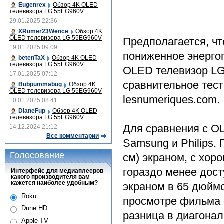
Eugenrex
Обзор 4K OLED
телевизора LG 55EG960V
29.01.2025 22:36
XRumer23Wence
Обзор 4K
OLED телевизора LG 55EG960V
Предполагается, чт
19.01.2025 09:09
пониженное энерго
betenTaX
Обзор 4K OLED
телевизора LG 55EG960V
OLED телевизор LG
17.01.2025 07:12
сравнительное тес
Bubpummabug
Обзор 4K
OLED телевизора LG 55EG960V
lesnumeriques.com.
10.01.2025 08:41
DianeFup
Обзор 4K OLED
телевизора LG 55EG960V
Для сравнения с O
14.12.2024 21:12
Все комментарии
Samsung и Philips.
Голосование
см) экраном, с хор
гораздо менее дост
Интерфейс для медиаплееров
какого производителя вам
кажется наиболее удобным?
экраном в 65 дюймо
Roku
просмотре фильма 
Dune HD
разница в диагонал
Apple TV