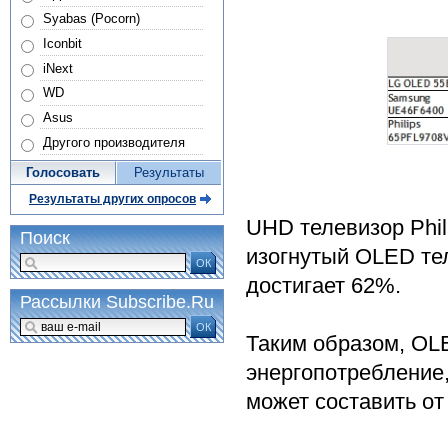
Syabas (Pocorn)
Iconbit
iNext
WD
Asus
Другого производителя
Голосовать
Результаты
Результаты других опросов
UHD телевизор Phil
Поиск
изогнутый OLED те
ОК
достигает 62%.
Рассылки Subscribe.Ru
ОК
Таким образом, OLE
энергопотребление
может составить от