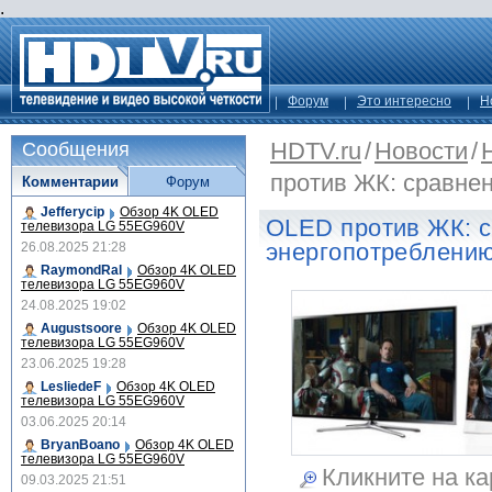
.
Форум
Это интересно
Н
HDTV.ru
/
Новости
/
Сообщения
против ЖК: сравне
Комментарии
Форум
Jefferycip
Обзор 4K OLED
OLED против ЖК: с
телевизора LG 55EG960V
энергопотреблени
26.08.2025 21:28
RaymondRal
Обзор 4K OLED
телевизора LG 55EG960V
24.08.2025 19:02
Augustsoore
Обзор 4K OLED
телевизора LG 55EG960V
23.06.2025 19:28
LesliedeF
Обзор 4K OLED
телевизора LG 55EG960V
03.06.2025 20:14
BryanBoano
Обзор 4K OLED
телевизора LG 55EG960V
Кликните на ка
09.03.2025 21:51