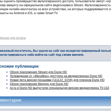
бы оценить преимущество мультиэкранного доступа, пользователи смогут «п
ному аккаунту на официальном сайте видеосервиса Stream. Мультиэкранность
екции онлайн-кинотеатра на всех устройствах, на которых поддерживается с
шеты на Android и iOS, а также Smart TV.
Версия для печати
ажаемый посетитель, Вы зашли на сайт как незарегистрированный польз
регистрироваться либо войти на сайт под своим именем.
охожие публикации
Обзор приложения Stream для Dune HD
Телевидение от «МегаФон» доступно на медиаплеерах Dune HD
Новая бета версия прошивки (111122_0159) для плееров Dune HD
Обзор приложения Megogo для Dune HD
ivi.ru и Dune HD выпустили специальную версию медиаплеера TV-102
мментарии