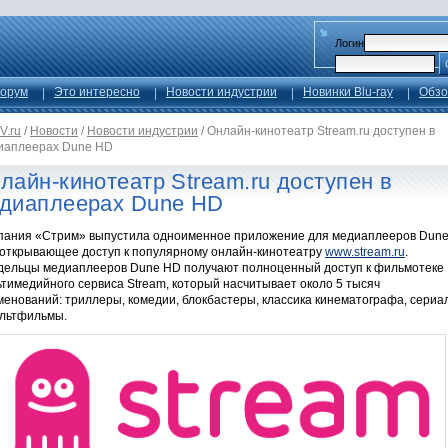
Логин
орум
Это интересно
Новости индустрии
Новинки Blu-ray
Обзо
V.ru
/
Новости
/
Новости индустрии
/
Онлайн-кинотеатр Stream.ru доступен в
иаплеерах Dune HD
лайн-кинотеатр Stream.ru доступен в
диаплеерах Dune HD
пания «Стрим» выпустила одноименное приложение для медиаплееров Dun
 открывающее доступ к популярному онлайн-кинотеатру
www.stream.ru
.
дельцы медиаплееров Dune HD получают полноценный доступ к фильмотеке
тимедийного сервиса Stream, который насчитывает около 5 тысяч
менований: триллеры, комедии, блокбастеры, классика кинематографа, сериа
ультфильмы.