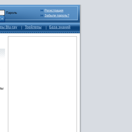
Регистрация
Пароль
Забыли пароль?
ОК
ры Blu-ray
Трейлеры
База знаний
e
лы