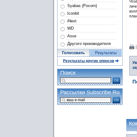
Что
Syabas (Pocorn)
лич
колл
Iconbit
план
iNext
WD
Asus
Другого производителя
Голосовать
Результаты
Результаты других опросов
Ув
за
Поиск
ОК
П
Рассылки Subscribe.Ru
ОК
Ко