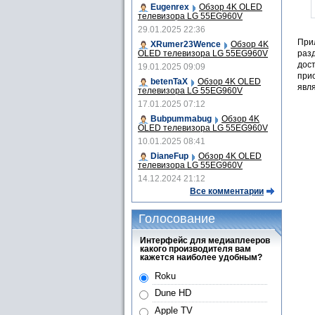
Eugenrex
Обзор 4K OLED
телевизора LG 55EG960V
29.01.2025 22:36
При
XRumer23Wence
Обзор 4K
разд
OLED телевизора LG 55EG960V
дост
19.01.2025 09:09
при
betenTaX
Обзор 4K OLED
явля
телевизора LG 55EG960V
17.01.2025 07:12
Bubpummabug
Обзор 4K
OLED телевизора LG 55EG960V
10.01.2025 08:41
DianeFup
Обзор 4K OLED
телевизора LG 55EG960V
14.12.2024 21:12
Все комментарии
Голосование
Интерфейс для медиаплееров
какого производителя вам
кажется наиболее удобным?
Roku
Dune HD
Apple TV