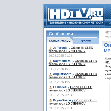
.
Ф
HDT
Сообщения
мед
Комментарии
Форум
Он
Jefferycip
Обзор 4K OLED
ме
телевизора LG 55EG960V
26.08.2025 21:28
Ком
RaymondRal
Обзор 4K OLED
HD,
телевизора LG 55EG960V
Вла
24.08.2025 19:02
муль
Augustsoore
Обзор 4K OLED
наи
телевизора LG 55EG960V
и м
23.06.2025 19:28
LesliedeF
Обзор 4K OLED
телевизора LG 55EG960V
03.06.2025 20:14
BryanBoano
Обзор 4K OLED
телевизора LG 55EG960V
09.03.2025 21:51