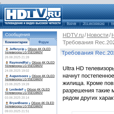
.
Форум
Это интересно
Н
HDTV.ru
/
Новости
/
Сообщения
Требования Rec.20
Комментарии
Форум
Jefferycip
Обзор 4K OLED
Требования Rec.20
телевизора LG 55EG960V
26.08.2025 21:28
RaymondRal
Обзор 4K OLED
телевизора LG 55EG960V
Ultra HD телевизо
24.08.2025 19:02
начнут постепенно
Augustsoore
Обзор 4K OLED
телевизора LG 55EG960V
жилища. Кроме пов
23.06.2025 19:28
разрешения такие м
LesliedeF
Обзор 4K OLED
телевизора LG 55EG960V
рядом других харак
03.06.2025 20:14
BryanBoano
Обзор 4K OLED
телевизора LG 55EG960V
09.03.2025 21:51