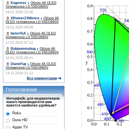
Eugenrex
Обзор 4K OLED
телевизора LG 55EG960V
29.01.2025 22:36
XRumer23Wence
Обзор 4K
OLED телевизора LG 55EG960V
19.01.2025 09:09
betenTaX
Обзор 4K OLED
телевизора LG 55EG960V
17.01.2025 07:12
Bubpummabug
Обзор 4K
OLED телевизора LG 55EG960V
10.01.2025 08:41
DianeFup
Обзор 4K OLED
телевизора LG 55EG960V
14.12.2024 21:12
Все комментарии
Голосование
Интерфейс для медиаплееров
какого производителя вам
кажется наиболее удобным?
Roku
Dune HD
Apple TV