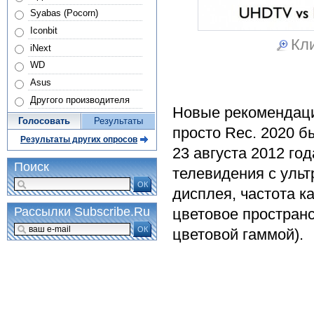
Syabas (Pocorn)
Iconbit
Кли
iNext
WD
Asus
Другого производителя
Новые рекомендаци
Голосовать
Результаты
просто Rec. 2020 
Результаты других опросов
23 августа 2012 го
Поиск
телевидения с уль
ОК
дисплея, частота к
Рассылки Subscribe.Ru
цветовое пространс
ОК
цветовой гаммой).