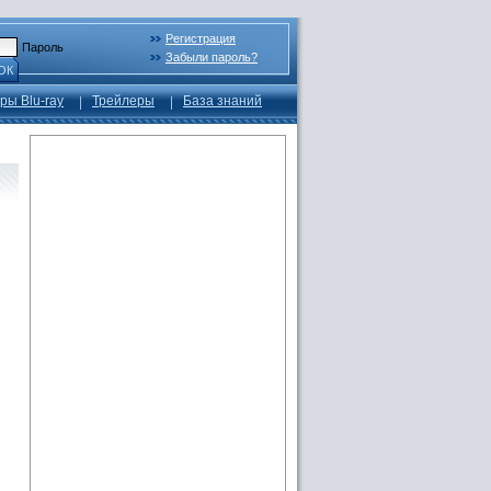
Регистрация
Пароль
Забыли пароль?
ОК
ры Blu-ray
Трейлеры
База знаний