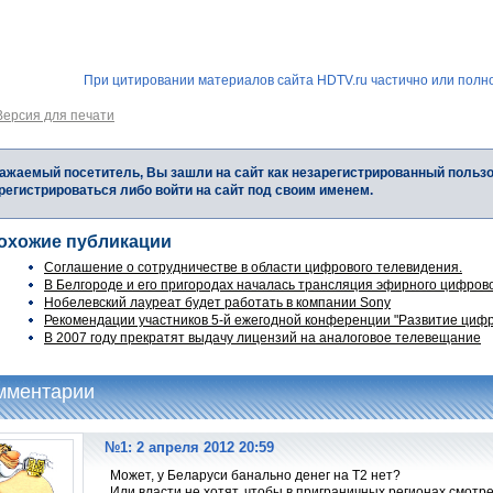
При цитировании материалов сайта HDTV.ru частично или полно
Версия для печати
ажаемый посетитель, Вы зашли на сайт как незарегистрированный польз
регистрироваться либо войти на сайт под своим именем.
охожие публикации
Соглашение о сотрудничестве в области цифрового телевидения.
В Белгороде и его пригородах началась трансляция эфирного цифров
Нобелевский лауреат будет работать в компании Sony
Рекомендации участников 5-й ежегодной конференции "Развитие цифро
В 2007 году прекратят выдачу лицензий на аналоговое телевещание
мментарии
№1: 2 апреля 2012 20:59
Может, у Беларуси банально денег на T2 нет?
Или власти не хотят, чтобы в приграничных регионах смотре