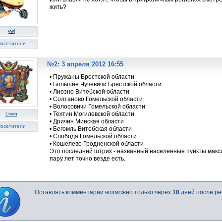
жить?
ywi
осетители
№2: 3 апреля 2012 16:55
• Пружаны Брестской области
• Большие Чучевичи Брестской области
• Лиозно Витебской области
• Солтаново Гомельской области
• Волосовичи Гомельской области
• Техтин Могилевской области
Litvin
• Дричин Минская области
осетители
• Бегомль Витебская области
• Слобода Гомельской области
• Кошелево Гродненской области
Это последний штрих - названный населенные пункты макси
пару лет точно везде есть.
Оставлять комментарии возможно только через
10
дней после ре