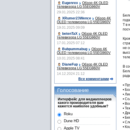
Eugenrex
Обзор 4K OLED
телевизора LG 55EG960V
29.01.2025 22:36
Бел
XRumer23Wence
Обзор 4K
год
OLED телевизора LG 55EG960V
T в 
19.01.2025 09:09
пос
betenTaX
Обзор 4K OLED
телевизора LG 55EG960V
Кро
17.01.2025 07:12
стра
не 
Bubpummabug
Обзор 4K
выс
OLED телевизора LG 55EG960V
теле
10.01.2025 08:41
DianeFup
Обзор 4K OLED
В с
телевизора LG 55EG960V
Бела
14.12.2024 21:12
рад
Все комментарии
• П
Голосование
• Б
• Ли
• С
Интерфейс для медиаплееров
какого производителя вам
• Во
кажется наиболее удобным?
• Те
• Др
Roku
• Бе
Dune HD
• С
• К
Apple TV