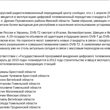
орусский радиотелевизионный передающий центр сообщил, что с 1 апреля 2
а вводится в эксплуатацию цифровой телевизионный передатчик стандарта D
н.п. Дричин Пуховичского района Минской области. Таким образом, умеющие с
читали более выгодным для республики и населения использование устарева
ме России и Украины, DVB-T2 смотрят в Италии, Великобритании, Швеции и Ф
нах. А 29 государств объявили об адаптации в будущем своего DVB-T до DVB
совсем ясно. На горизонте могут замаячить новые стандарты в связи с пред
окого разрешения и совершенствованием самого DVB-T2. А заявляемая интера
каналу уже не столь актуальна сегодня в связи с массовым переходом на нов
оответствии с «Государственной программой внедрения цифрового телевизион
русь до 2015 года» планируется в 2012 году строительство и ввод в эксплу
иотелевизионных передающих станций:
ружаны Брестской области
ольшие Чучевичи Брестской области
озно Витебской области
олтаново Гомельской области
лосовичи Гомельской области
хтин Могилевской области
ичин Минская области
гомль Витебская области
лобода Гомельской области
ошелево Гродненской области