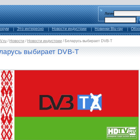
Логин
орум
Это интересно
Новости индустрии
Новинки Blu-ray
Обзо
V.ru
/
Новости
/
Новости индустрии
/
Беларусь выбирает DVB-T
ларусь выбирает DVB-T