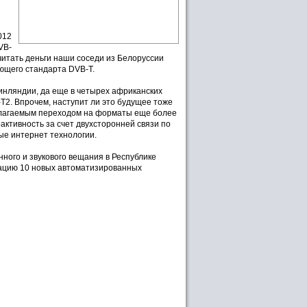
012
VB-
читать деньги наши соседи из Белоруссии
ющего стандарта DVB-T.
инляндии, да еще в четырех африканских
-T2. Впрочем, наступит ли это будущее тоже
полагаемым переходом на форматы еще более
ктивность за счет двухсторонней связи по
ые интернет технологии.
ного и звукового вещания в Республике
атацию 10 новых автоматизированных