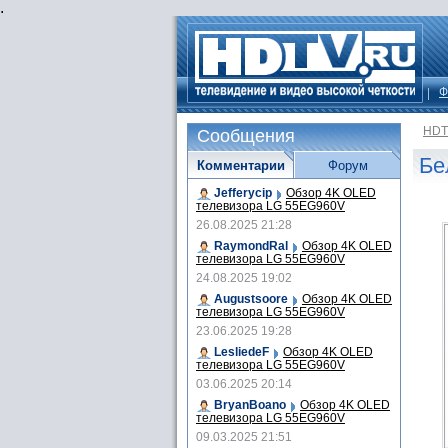
.
Ф
HDT
Сообщения
Бе
Комментарии
Форум
Jefferycip
Обзор 4K OLED
телевизора LG 55EG960V
26.08.2025 21:28
RaymondRal
Обзор 4K OLED
телевизора LG 55EG960V
24.08.2025 19:02
Augustsoore
Обзор 4K OLED
телевизора LG 55EG960V
23.06.2025 19:28
LesliedeF
Обзор 4K OLED
телевизора LG 55EG960V
03.06.2025 20:14
BryanBoano
Обзор 4K OLED
телевизора LG 55EG960V
09.03.2025 21:51