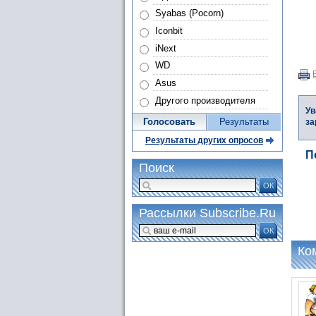
Syabas (Pocorn)
Iconbit
iNext
WD
Asus
Другого производителя
Ув
Голосовать
Результаты
за
Результаты других опросов
П
Поиск
ОК
Рассылки Subscribe.Ru
ОК
Ко