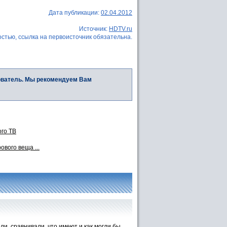
Дата публикации:
02.04.2012
Источник:
HDTV.ru
стью, ссылка на первоисточник обязательна.
ователь. Мы рекомендуем Вам
ого TB
вого веща ...
ли, сравнивали, что имеют и как могли бы