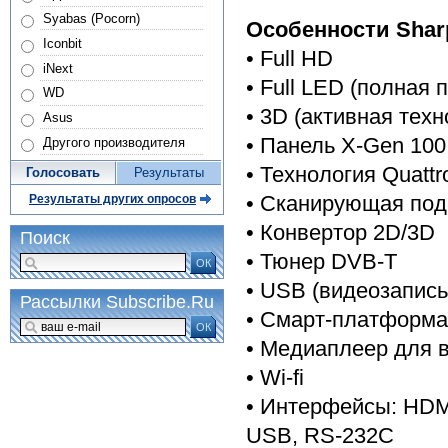
Syabas (Pocorn)
Особенности Shar
Iconbit
• Full HD
iNext
• Full LED (полная 
WD
• 3D (активная техн
Asus
• Панель X-Gen 100
Другого производителя
• Технология Quatt
Голосовать
Результаты
• Сканирующая под
Результаты других опросов
• Конвертор 2D/3D
Поиск
• Тюнер DVB-T
ОК
• USB (видеозапис
Рассылки Subscribe.Ru
• Смарт-платформа 
ОК
• Медиаплеер для 
• Wi-fi
• Интерфейсы: HDMI
USB, RS-232C