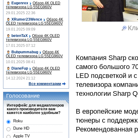
Eugenrex
Обзор 4K OLED
телевизора LG 55EG960V
29.01.2025 22:36
XRumer23Wence
Обзор 4K
OLED телевизора LG 55EG960V
Кли
19.01.2025 09:09
betenTaX
Обзор 4K OLED
телевизора LG 55EG960V
17.01.2025 07:12
Bubpummabug
Обзор 4K
Компания Sharp ско
OLED телевизора LG 55EG960V
10.01.2025 08:41
самого большого 7
DianeFup
Обзор 4K OLED
телевизора LG 55EG960V
LED подсветкой и с
14.12.2024 21:12
телевизора компан
Все комментарии
технологии Sharp Q
Голосование
Интерфейс для медиаплееров
какого производителя вам
В европейские моде
кажется наиболее удобным?
тюнеры с поддержко
Roku
Рекомендованная ро
Dune HD
Apple TV