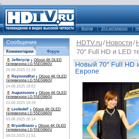
.
Форум
Это интересно
Н
HDTV.ru
/
Новости
/
Сообщения
70″ Full HD и LED 
Комментарии
Форум
Jefferycip
Обзор 4K OLED
Новый 70″ Full HD 
телевизора LG 55EG960V
Европе
26.08.2025 21:28
RaymondRal
Обзор 4K OLED
телевизора LG 55EG960V
24.08.2025 19:02
Augustsoore
Обзор 4K OLED
телевизора LG 55EG960V
23.06.2025 19:28
LesliedeF
Обзор 4K OLED
телевизора LG 55EG960V
03.06.2025 20:14
BryanBoano
Обзор 4K OLED
телевизора LG 55EG960V
09.03.2025 21:51