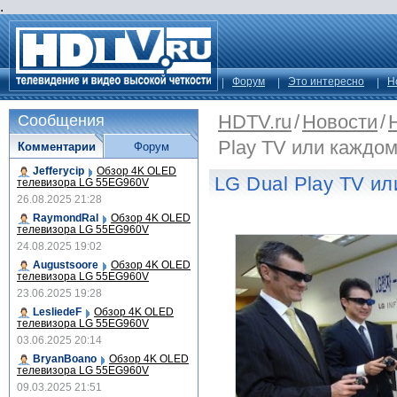
.
Форум
Это интересно
Н
HDTV.ru
/
Новости
/
Сообщения
Play TV или каждом
Комментарии
Форум
Jefferycip
Обзор 4K OLED
LG Dual Play TV и
телевизора LG 55EG960V
26.08.2025 21:28
RaymondRal
Обзор 4K OLED
телевизора LG 55EG960V
24.08.2025 19:02
Augustsoore
Обзор 4K OLED
телевизора LG 55EG960V
23.06.2025 19:28
LesliedeF
Обзор 4K OLED
телевизора LG 55EG960V
03.06.2025 20:14
BryanBoano
Обзор 4K OLED
телевизора LG 55EG960V
09.03.2025 21:51