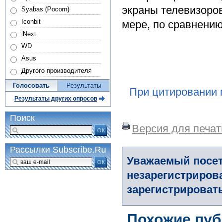
экраны телевизоро
Syabas (Pocorn)
Iconbit
мере, по сравнению
iNext
WD
Asus
Другого производителя
Голосовать
Результаты
При цитировании 
Результаты других опросов
Поиск
Версия для печат
ОК
Рассылки Subscribe.Ru
Уважаемый посет
ОК
незарегистриров
зарегистрировать
Похожие пуб