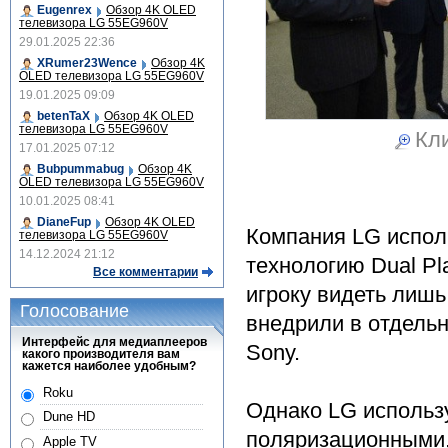
Eugenrex
Обзор 4K OLED
телевизора LG 55EG960V
29.01.2025 22:36
XRumer23Wence
Обзор 4K
OLED телевизора LG 55EG960V
19.01.2025 09:09
betenTaX
Обзор 4K OLED
телевизора LG 55EG960V
Кли
17.01.2025 07:12
Bubpummabug
Обзор 4K
OLED телевизора LG 55EG960V
10.01.2025 08:41
DianeFup
Обзор 4K OLED
Компания LG испол
телевизора LG 55EG960V
14.12.2024 21:12
технологию Dual Pl
Все комментарии
игроку видеть лишь
Голосование
внедрили в отдельн
Интерфейс для медиаплееров
Sony.
какого производителя вам
кажется наиболее удобным?
Roku
Однако LG использу
Dune HD
поляризационными, 
Apple TV