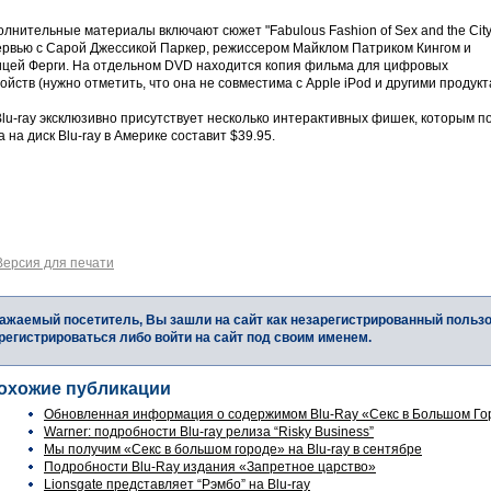
лнительные материалы включают сюжет "Fabulous Fashion of Sex and the City
ервью с Сарой Джессикой Паркер, режиссером Майклом Патриком Кингом и
ицей Ферги. На отдельном DVD находится копия фильма для цифровых
ойств (нужно отметить, что она не совместима с Apple iPod и другими продукт
lu-ray эксклюзивно присутствует несколько интерактивных фишек, которым по
 на диск Blu-ray в Америке составит $39.95.
Версия для печати
ажаемый посетитель, Вы зашли на сайт как незарегистрированный польз
регистрироваться либо войти на сайт под своим именем.
охожие публикации
Обновленная информация о содержимом Blu-Ray «Секс в Большом Го
Warner: подробности Blu-ray релиза “Risky Business”
Мы получим «Секс в большом городе» на Blu-ray в сентябре
Подробности Blu-Ray издания «Запретное царство»
Lionsgate представляет “Рэмбо” на Blu-ray