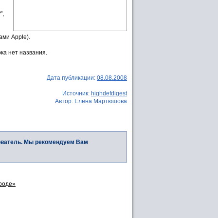
",
ами Apple).
ка нет названия.
Дата публикации:
08.08.2008
Источник:
highdefdigest
Автор: Елена Мартюшова
ователь. Мы рекомендуем Вам
роде»