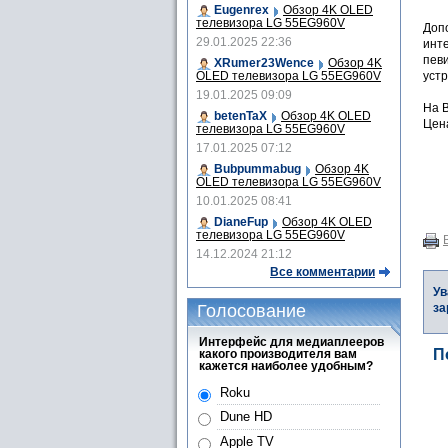
Eugenrex
Обзор 4K OLED
телевизора LG 55EG960V
Допо
29.01.2025 22:36
инт
пев
XRumer23Wence
Обзор 4K
OLED телевизора LG 55EG960V
устр
19.01.2025 09:09
На B
betenTaX
Обзор 4K OLED
Цена
телевизора LG 55EG960V
17.01.2025 07:12
Bubpummabug
Обзор 4K
OLED телевизора LG 55EG960V
10.01.2025 08:41
DianeFup
Обзор 4K OLED
телевизора LG 55EG960V
14.12.2024 21:12
Все комментарии
Ув
Голосование
за
Интерфейс для медиаплееров
П
какого производителя вам
кажется наиболее удобным?
Roku
Dune HD
Apple TV