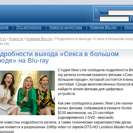
Логин
орум
Это интересно
Новости индустрии
Новинки Blu-ray
Обзо
V.ru
/
Новости
/
Новинки Blu-ray
/
Подробности выхода «Секса в большом горо
lu-ray
дробности выхода «Секса в большом
роде» на Blu-ray
Студия New Line сообщила подробности Bl
ray релиза полнометражного фильма «Секс
большом городе», который состоится в кон
сентября. Среди многочисленных бонусов 
найдете копию фильма для цифровых
устройств.
Как уже сообщалось ранее, New Line назна
релиз фильма, собравшем в прокате более
$150 миллионов, на 23 сентября
(одновременно с DVD –версией).
и известны подробности релиза, а также технические характеристики диска:
м появится в разрешении 1080p video со звуком DTS-HD Lossless Master Aud
Surround.