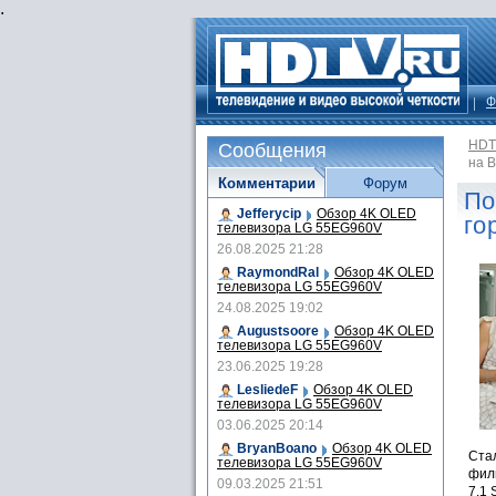
.
Ф
HDT
Сообщения
на B
Комментарии
Форум
По
Jefferycip
Обзор 4K OLED
го
телевизора LG 55EG960V
26.08.2025 21:28
RaymondRal
Обзор 4K OLED
телевизора LG 55EG960V
24.08.2025 19:02
Augustsoore
Обзор 4K OLED
телевизора LG 55EG960V
23.06.2025 19:28
LesliedeF
Обзор 4K OLED
телевизора LG 55EG960V
03.06.2025 20:14
BryanBoano
Обзор 4K OLED
Стал
телевизора LG 55EG960V
филь
09.03.2025 21:51
7.1 