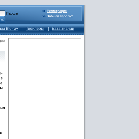
Регистрация
Пароль
Забыли пароль?
ОК
ры Blu-ray
Трейлеры
База знаний
де»
u-
 в
це
вы
чил
io