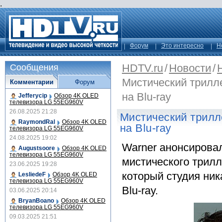
.
Форум
Это интересно
Н
HDTV.ru
/
Новости
/
Сообщения
Мистический трилл
Комментарии
Форум
на Blu-ray
Jefferycip
Обзор 4K OLED
телевизора LG 55EG960V
26.08.2025 21:28
Мистический трилл
RaymondRal
Обзор 4K OLED
на Blu-ray
телевизора LG 55EG960V
24.08.2025 19:02
Warner анонсировал
Augustsoore
Обзор 4K OLED
телевизора LG 55EG960V
мистического трилл
23.06.2025 19:28
который студия ник
LesliedeF
Обзор 4K OLED
телевизора LG 55EG960V
Blu-ray.
03.06.2025 20:14
BryanBoano
Обзор 4K OLED
телевизора LG 55EG960V
09.03.2025 21:51