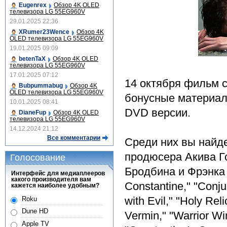
Eugenrex
Обзор 4K OLED
телевизора LG 55EG960V
29.01.2025 22:36
XRumer23Wence
Обзор 4K
OLED телевизора LG 55EG960V
19.01.2025 09:09
betenTaX
Обзор 4K OLED
телевизора LG 55EG960V
17.01.2025 07:12
14 октября фильм с
Bubpummabug
Обзор 4K
OLED телевизора LG 55EG960V
бонусные материал
10.01.2025 08:41
DVD версии.
DianeFup
Обзор 4K OLED
телевизора LG 55EG960V
14.12.2024 21:12
Все комментарии
Среди них вы найд
продюсера Акива Г
Голосование
Бродбина и Фрэнка 
Интерфейс для медиаплееров
какого производителя вам
Constantine," "Conjur
кажется наиболее удобным?
with Evil," "Holy Rel
Roku
Dune HD
Vermin," "Warrior W
Apple TV