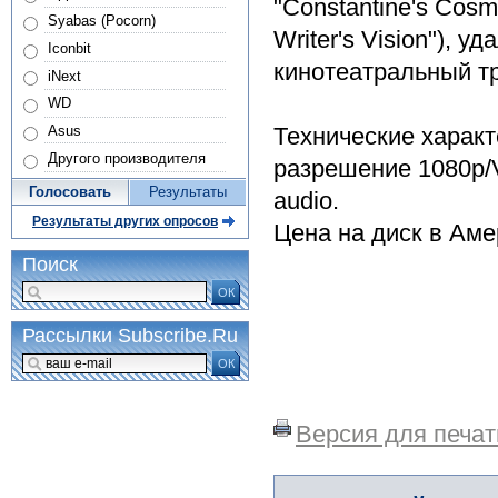
"Constantine's Cosmo
Syabas (Pocorn)
Writer's Vision"),
Iconbit
кинотеатральный т
iNext
WD
Технические характ
Asus
Другого производителя
разрешение 1080p/V
Голосовать
Результаты
audio.
Результаты других опросов
Цена на диск в Аме
Поиск
ОК
Рассылки Subscribe.Ru
ОК
Версия для печат