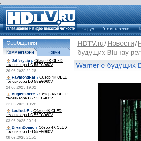
.
Форум
Это интересно
Н
HDTV.ru
/
Новости
/
Сообщения
будущих Blu-ray ре
Комментарии
Форум
Jefferycip
Обзор 4K OLED
Warner о будущих B
телевизора LG 55EG960V
26.08.2025 21:28
RaymondRal
Обзор 4K OLED
телевизора LG 55EG960V
24.08.2025 19:02
Augustsoore
Обзор 4K OLED
телевизора LG 55EG960V
23.06.2025 19:28
LesliedeF
Обзор 4K OLED
телевизора LG 55EG960V
03.06.2025 20:14
BryanBoano
Обзор 4K OLED
телевизора LG 55EG960V
09.03.2025 21:51