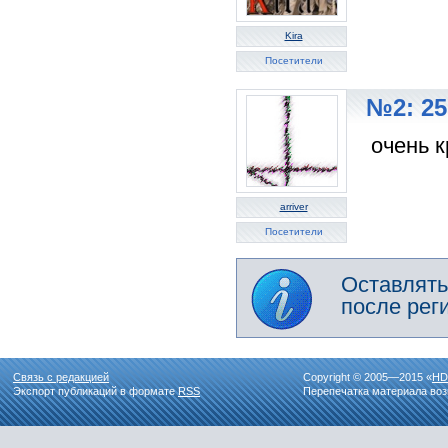
Kira
Посетители
№2: 25
очень к
arriver
Посетители
Оставлять
после рег
Связь с редакцией
Copyright © 2005—2015 «
HD
Экспорт публикаций в формате
RSS
Перепечатка материала воз