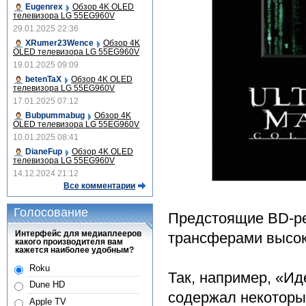
Eugenrex
Обзор 4K OLED
телевизора LG 55EG960V
29.01.2025 22:36
XRumer23Wence
Обзор 4K
OLED телевизора LG 55EG960V
19.01.2025 09:09
betenTaX
Обзор 4K OLED
телевизора LG 55EG960V
17.01.2025 07:12
Bubpummabug
Обзор 4K
OLED телевизора LG 55EG960V
10.01.2025 08:41
DianeFup
Обзор 4K OLED
телевизора LG 55EG960V
14.12.2024 21:12
Все комментарии
Голосование
Предстоящие BD-ре
Интерфейс для медиаплееров
трансферами высок
какого производителя вам
кажется наиболее удобным?
Roku
Так, например, «Ид
Dune HD
содержал некоторы
Apple TV