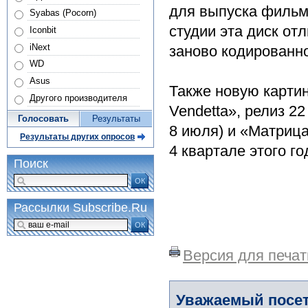
для выпуска фильма
Syabas (Pocorn)
студии эта диск от
Iconbit
iNext
заново кодированно
WD
Asus
Также новую картин
Другого производителя
Vendetta», релиз 2
Голосовать
Результаты
8 июля) и «Матрица:
Результаты других опросов
4 квартале этого г
Поиск
ОК
Рассылки Subscribe.Ru
ОК
Версия для печат
Уважаемый посет