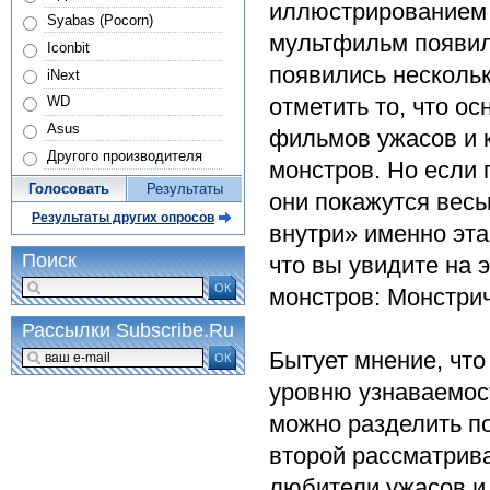
иллюстрированием 
Syabas (Pocorn)
мультфильм появилс
Iconbit
появились нескольк
iNext
отметить то, что о
WD
Asus
фильмов ужасов и 
Другого производителя
монстров. Но если 
Голосовать
Результаты
они покажутся вес
Результаты других опросов
внутри» именно эт
Поиск
что вы увидите на
ОК
монстров: Монстри
Рассылки Subscribe.Ru
Бытует мнение, что
ОК
уровню узнаваемос
можно разделить по
второй рассматрив
любители ужасов и 