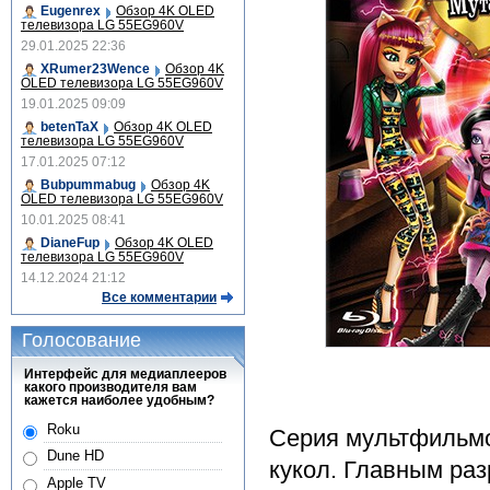
Eugenrex
Обзор 4K OLED
телевизора LG 55EG960V
29.01.2025 22:36
XRumer23Wence
Обзор 4K
OLED телевизора LG 55EG960V
19.01.2025 09:09
betenTaX
Обзор 4K OLED
телевизора LG 55EG960V
17.01.2025 07:12
Bubpummabug
Обзор 4K
OLED телевизора LG 55EG960V
10.01.2025 08:41
DianeFup
Обзор 4K OLED
телевизора LG 55EG960V
14.12.2024 21:12
Все комментарии
Голосование
Интерфейс для медиаплееров
какого производителя вам
кажется наиболее удобным?
Roku
Серия мультфильмо
Dune HD
кукол. Главным ра
Apple TV