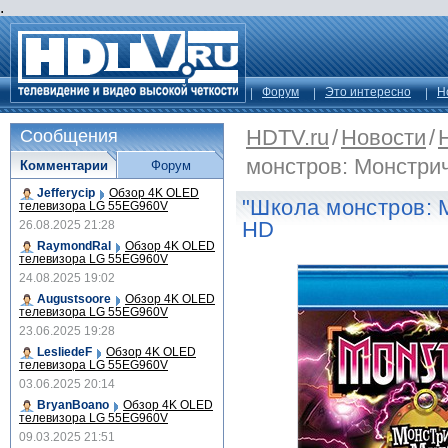
.
Форум
Это интересно
Н
HDTV.ru
/
Новости
/
Сообщения
монстров: Монстри
Комментарии
Форум
Jefferycip
Обзор 4K OLED
"Школа монстров: 
телевизора LG 55EG960V
HD
26.08.2025 21:28
RaymondRal
Обзор 4K OLED
телевизора LG 55EG960V
24.08.2025 19:02
Augustsoore
Обзор 4K OLED
телевизора LG 55EG960V
23.06.2025 19:28
LesliedeF
Обзор 4K OLED
телевизора LG 55EG960V
03.06.2025 20:14
BryanBoano
Обзор 4K OLED
телевизора LG 55EG960V
09.03.2025 21:51