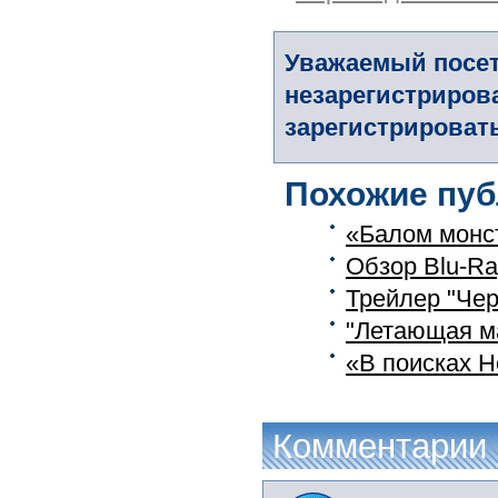
Уважаемый посет
незарегистриров
зарегистрировать
Похожие пуб
«Балом монст
Обзор Blu-R
Трейлер "Че
"Летающая ма
«В поисках Н
Комментарии