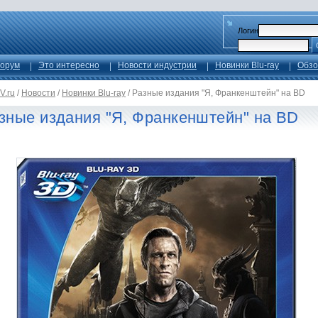
Логин
орум
Это интересно
Новости индустрии
Новинки Blu-ray
Обзо
V.ru
/
Новости
/
Новинки Blu-ray
/
Разные издания "Я, Франкенштейн" на BD
зные издания "Я, Франкенштейн" на BD