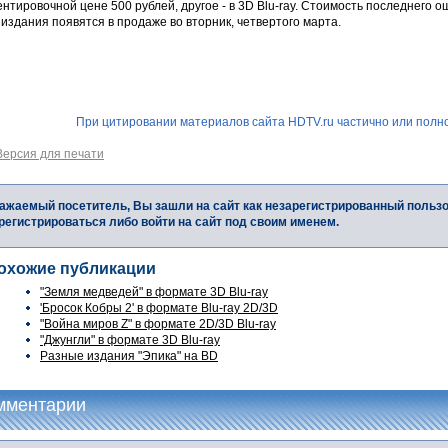
нтировочной цене 500 рублей, другое - в 3D Blu-ray. Стоимость последнего о
издания появятся в продаже во вторник, четвертого марта.
При цитировании материалов сайта HDTV.ru частично или полно
Версия для печати
ажаемый посетитель, Вы зашли на сайт как незарегистрированный польз
регистрироваться либо войти на сайт под своим именем.
охожие публикации
"Земля медведей" в формате 3D Blu-ray
'Бросок Кобры 2' в формате Blu-ray 2D/3D
"Война миров Z" в формате 2D/3D Blu-ray
"Джунгли" в формате 3D Blu-ray
Разные издания "Эпика" на BD
мментарии