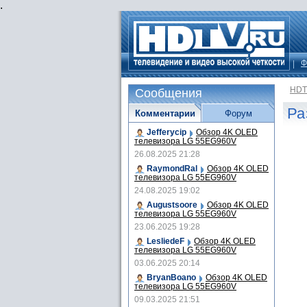
.
Ф
HDT
Сообщения
Ра
Комментарии
Форум
Jefferycip
Обзор 4K OLED
телевизора LG 55EG960V
26.08.2025 21:28
RaymondRal
Обзор 4K OLED
телевизора LG 55EG960V
24.08.2025 19:02
Augustsoore
Обзор 4K OLED
телевизора LG 55EG960V
23.06.2025 19:28
LesliedeF
Обзор 4K OLED
телевизора LG 55EG960V
03.06.2025 20:14
BryanBoano
Обзор 4K OLED
телевизора LG 55EG960V
09.03.2025 21:51