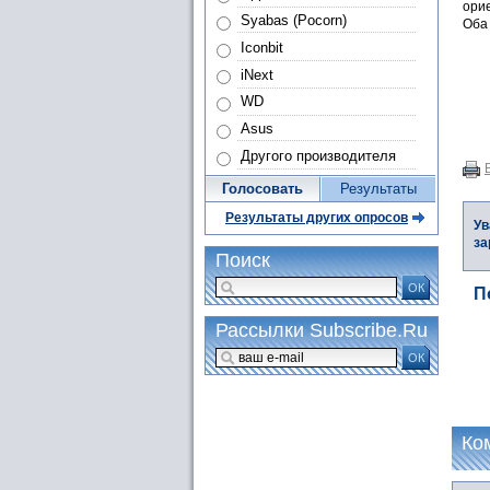
орие
Syabas (Pocorn)
Оба 
Iconbit
iNext
WD
Asus
Другого производителя
Голосовать
Результаты
Результаты других опросов
Ув
за
Поиск
ОК
П
Рассылки Subscribe.Ru
ОК
Ко