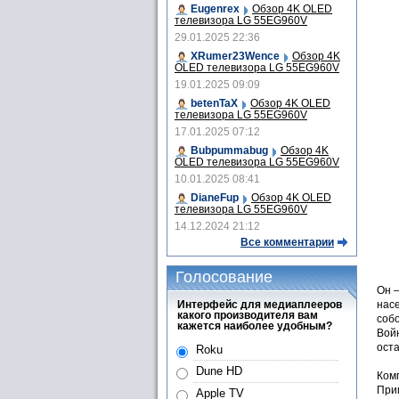
Eugenrex
Обзор 4K OLED
телевизора LG 55EG960V
29.01.2025 22:36
XRumer23Wence
Обзор 4K
OLED телевизора LG 55EG960V
19.01.2025 09:09
betenTaX
Обзор 4K OLED
телевизора LG 55EG960V
17.01.2025 07:12
Bubpummabug
Обзор 4K
OLED телевизора LG 55EG960V
10.01.2025 08:41
DianeFup
Обзор 4K OLED
телевизора LG 55EG960V
14.12.2024 21:12
Все комментарии
Голосование
Он —
Интерфейс для медиаплееров
нас
какого производителя вам
соб
кажется наиболее удобным?
Войн
оста
Roku
Dune HD
Комп
Прим
Apple TV