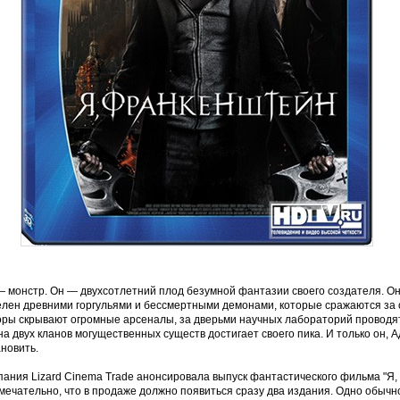
 монстр. Он — двухсотлетний плод безумной фантазии своего создателя. Он 
елен древними горгульями и бессмертными демонами, которые сражаются за
оры скрывают огромные арсеналы, за дверьми научных лабораторий проводя
а двух кланов могущественных существ достигает своего пика. И только он, 
новить.
ания Lizard Cinema Trade анонсировала выпуск фантастического фильма "Я, 
ечательно, что в продаже должно появиться сразу два издания. Одно обычно