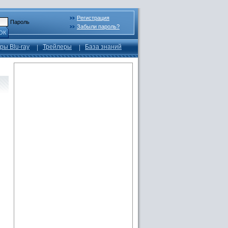
Регистрация
Пароль
Забыли пароль?
ОК
ры Blu-ray
Трейлеры
База знаний