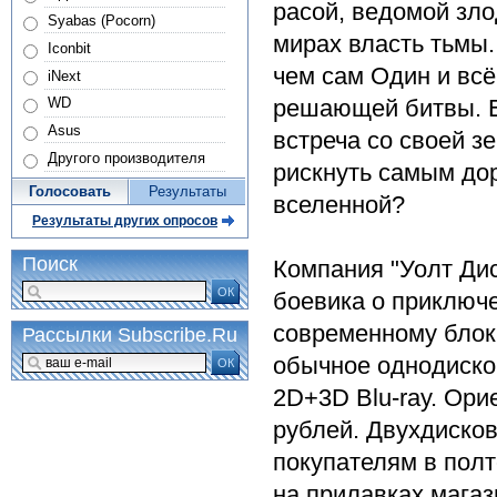
расой, ведомой зл
Syabas (Pocorn)
мирах власть тьмы
Iconbit
чем сам Один и всё
iNext
решающей битвы. Е
WD
Asus
встреча со своей 
Другого производителя
рискнуть самым дор
Голосовать
Результаты
вселенной?
Результаты других опросов
Поиск
Компания "Уолт Ди
ОК
боевика о приключен
современному блокб
Рассылки Subscribe.Ru
обычное однодиско
ОК
2D+3D Blu-ray. Ори
рублей. Двухдисков
покупателям в пол
на прилавках магаз