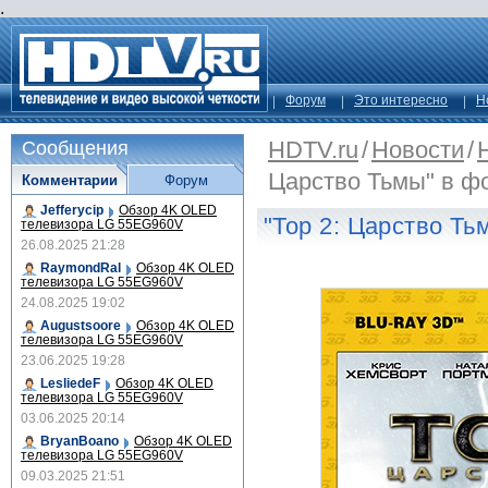
.
Форум
Это интересно
Н
HDTV.ru
/
Новости
/
Сообщения
Царство Тьмы" в фо
Комментарии
Форум
Jefferycip
Обзор 4K OLED
"Тор 2: Царство Ть
телевизора LG 55EG960V
26.08.2025 21:28
RaymondRal
Обзор 4K OLED
телевизора LG 55EG960V
24.08.2025 19:02
Augustsoore
Обзор 4K OLED
телевизора LG 55EG960V
23.06.2025 19:28
LesliedeF
Обзор 4K OLED
телевизора LG 55EG960V
03.06.2025 20:14
BryanBoano
Обзор 4K OLED
телевизора LG 55EG960V
09.03.2025 21:51