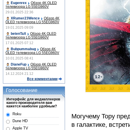
Eugenrex
Обзор 4K OLED
телевизора LG 55EG960V
29.01.2025 22:36
XRumer23Wence
Обзор 4K
OLED телевизора LG 55EG960V
19.01.2025 09:09
betenTaX
Обзор 4K OLED
телевизора LG 55EG960V
17.01.2025 07:12
Bubpummabug
Обзор 4K
OLED телевизора LG 55EG960V
10.01.2025 08:41
DianeFup
Обзор 4K OLED
телевизора LG 55EG960V
14.12.2024 21:12
Все комментарии
Голосование
Интерфейс для медиаплееров
какого производителя вам
кажется наиболее удобным?
Roku
Могучему Тору пред
Dune HD
в галактике, встре
Apple TV