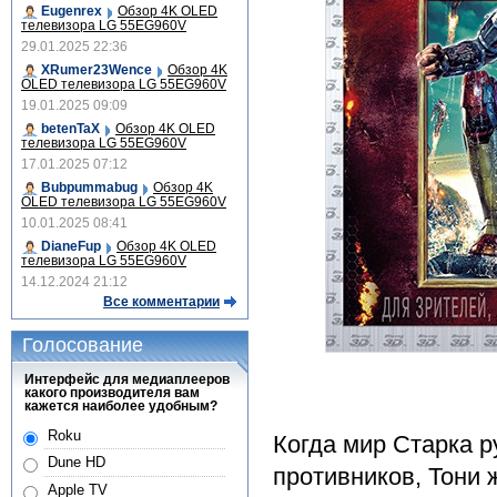
Eugenrex
Обзор 4K OLED
телевизора LG 55EG960V
29.01.2025 22:36
XRumer23Wence
Обзор 4K
OLED телевизора LG 55EG960V
19.01.2025 09:09
betenTaX
Обзор 4K OLED
телевизора LG 55EG960V
17.01.2025 07:12
Bubpummabug
Обзор 4K
OLED телевизора LG 55EG960V
10.01.2025 08:41
DianeFup
Обзор 4K OLED
телевизора LG 55EG960V
14.12.2024 21:12
Все комментарии
Голосование
Интерфейс для медиаплееров
какого производителя вам
кажется наиболее удобным?
Roku
Когда мир Старка р
Dune HD
противников, Тони 
Apple TV