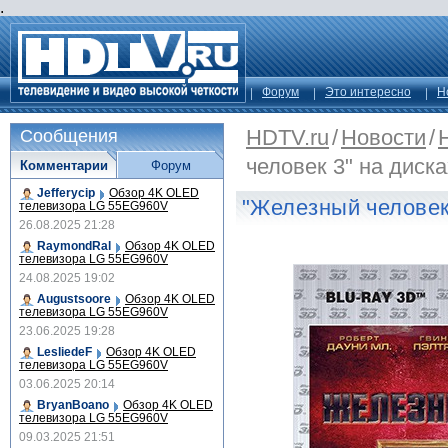
.
Форум
Это интересно
Н
HDTV.ru
/
Новости
/
Сообщения
человек 3" на диска
Комментарии
Форум
Jefferycip
Обзор 4K OLED
"Железный человек 
телевизора LG 55EG960V
26.08.2025 21:28
RaymondRal
Обзор 4K OLED
телевизора LG 55EG960V
24.08.2025 19:02
Augustsoore
Обзор 4K OLED
телевизора LG 55EG960V
23.06.2025 19:28
LesliedeF
Обзор 4K OLED
телевизора LG 55EG960V
03.06.2025 20:14
BryanBoano
Обзор 4K OLED
телевизора LG 55EG960V
09.03.2025 21:51