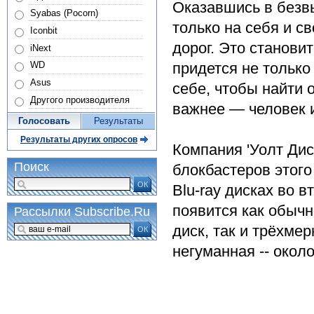
Оказавшись в безв
Syabas (Pocorn)
только на себя и с
Iconbit
дорог. Это станови
iNext
придется не только
WD
Asus
себе, чтобы найти о
Другого производителя
важнее — человек 
Голосовать
Результаты
Результаты других опросов
Компания 'Уолт Дис
Поиск
блокбастеров этого 
ОК
Blu-ray дисках во в
появится как обычн
Рассылки Subscribe.Ru
диск, так и трёхме
ОК
негуманная -- около