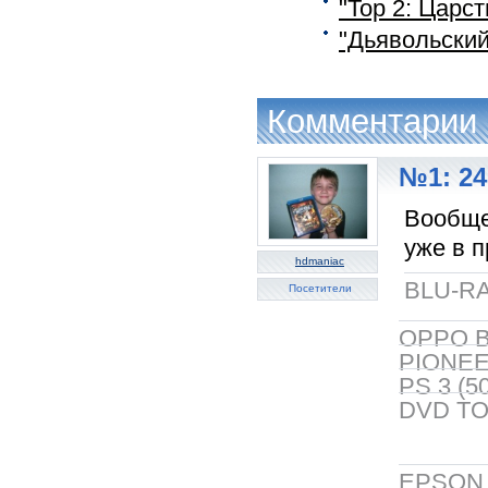
"Тор 2: Царс
"Дьявольский
Комментарии
№1: 24
Вообще 
уже в п
hdmaniac
BLU-RA
Посетители
OPPO B
PIONEER
PS 3 (5
DVD TO
EPSON 5