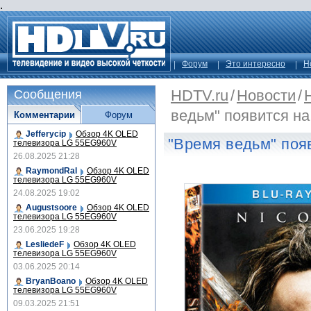
.
Форум
Это интересно
Н
HDTV.ru
/
Новости
/
Сообщения
ведьм" появится н
Комментарии
Форум
Jefferycip
Обзор 4K OLED
"Время ведьм" поя
телевизора LG 55EG960V
26.08.2025 21:28
RaymondRal
Обзор 4K OLED
телевизора LG 55EG960V
24.08.2025 19:02
Augustsoore
Обзор 4K OLED
телевизора LG 55EG960V
23.06.2025 19:28
LesliedeF
Обзор 4K OLED
телевизора LG 55EG960V
03.06.2025 20:14
BryanBoano
Обзор 4K OLED
телевизора LG 55EG960V
09.03.2025 21:51