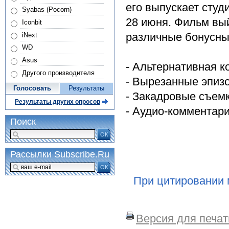
его выпускает студ
Syabas (Pocorn)
28 июня. Фильм вый
Iconbit
различные бонусны
iNext
WD
Asus
- Альтернативная к
Другого производителя
- Вырезанные эпиз
Голосовать
Результаты
- Закадровые съем
Результаты других опросов
- Аудио-комментар
Поиск
ОК
Рассылки Subscribe.Ru
ОК
При цитировании 
Версия для печат