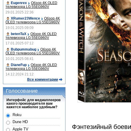
Eugenrex
Обзор 4K OLED
телевизора LG 55EG960V
29.01.2025 22:36
XRumer23Wence
Обзор 4K
OLED телевизора LG 55EG960V
19.01.2025 09:09
betenTaX
Обзор 4K OLED
телевизора LG 55EG960V
17.01.2025 07:12
Bubpummabug
Обзор 4K
OLED телевизора LG 55EG960V
10.01.2025 08:41
DianeFup
Обзор 4K OLED
телевизора LG 55EG960V
14.12.2024 21:12
Все комментарии
Голосование
Интерфейс для медиаплееров
какого производителя вам
кажется наиболее удобным?
Roku
Dune HD
Фэнтезийный боеви
Apple TV