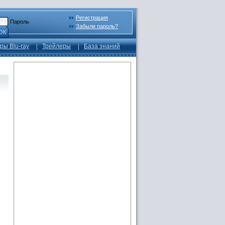
Регистрация
Пароль
Забыли пароль?
ОК
ры Blu-ray
Трейлеры
База знаний