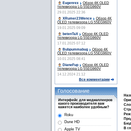
Eugenrex
Обзор 4K OLED
телевизора LG 55EG960V
29.01.2025 22:36
XRumer23Wence
Обзор 4K
OLED телевизора LG 55EG960V
19.01.2025 09:09
betenTaX
Обзор 4K OLED
телевизора LG 55EG960V
17.01.2025 07:12
Bubpummabug
Обзор 4K
OLED телевизора LG 55EG960V
10.01.2025 08:41
DianeFup
Обзор 4K OLED
телевизора LG 55EG960V
14.12.2024 21:12
Все комментарии
Голосование
Наз
Интерфейс для медиаплееров
Ори
какого производителя вам
Сло
кажется наиболее удобным?
Стра
Реж
Roku
Про
Dune HD
Бюд
В г
Apple TV