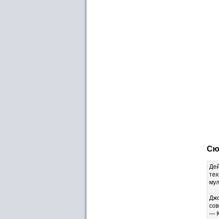
Сю
Дей
тех
мул
Джо
сов
— К