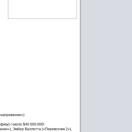
е напряжение»)
фику) / около $40.000.000!
нин»), Эмбер Валлетта («Перевозчик 2»),