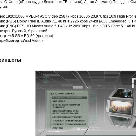
кл С. Холл («Правосудие Декстера» ТВ-сериал), Логан Лерман («Поезд на Юм
угие.
ео
: 1920х1080 MPEG-4 AVC Video 25877 kbps 1080p 23,976 fps 16:9 High Profile
ио
: (RUS) Dolby TrueHD Audio 7.1 48 kHz 2926 kbps 24-bit (AC3 Embedded: 5.1 
ио
: (ENG) DTS-HD Master Audio 5.1 48 kHz 2090 kbps 16-bit (DTS Core: 5.1 48 kH
титры
: Русский, Украинский
мер
: ~45 GB = BD-50 (два слоя)
трибьютор
: «West Video»
риншоты