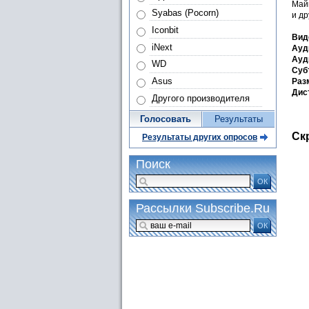
Май
Syabas (Pocorn)
и др
Iconbit
Вид
iNext
Ауд
Ауд
WD
Cуб
Asus
Раз
Дис
Другого производителя
Голосовать
Результаты
Ск
Результаты других опросов
Поиск
ОК
Рассылки Subscribe.Ru
ОК