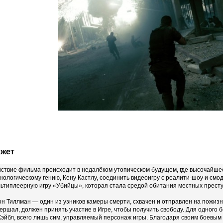
жет
ствие фильма происходит в недалёком утопическом будущем, где высочайше
нологическому гению, Кену Кастлу, соединить видеоигру с реалити-шоу и см
ьтиплеерную игру «Убийцы», которая стала средой обитания местных престу
н Тиллман — один из узников камеры смерти, схвачен и отправлен на пожизн
ершал, должен принять участие в Игре, чтобы получить свободу. Для одного б
эйбл, всего лишь сим, управляемый персонаж игры. Благодаря своим боевым