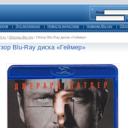
Логин
орум
Это интересно
Новости индустрии
Новинки Blu-ray
Обзо
V.ru
/
Обзоры Blu-ray
/
Обзор Blu-Ray диска «Геймер»
зор Blu-Ray диска «Геймер»