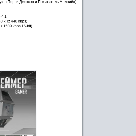
у», «Перси Джексон и Похититель Молний»)
 4.1
48 kHz 448 kbps)
z 1509 kbps 16-bit)