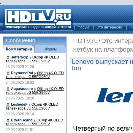
.
Форум
Это интересно
Н
HDTV.ru
/
Это интер
Сообщения
нетбук на платформ
Комментарии
Форум
Jefferycip
Обзор 4K OLED
Lenovo выпускает 
телевизора LG 55EG960V
Ion
26.08.2025 21:28
RaymondRal
Обзор 4K OLED
телевизора LG 55EG960V
24.08.2025 19:02
Augustsoore
Обзор 4K OLED
телевизора LG 55EG960V
23.06.2025 19:28
LesliedeF
Обзор 4K OLED
телевизора LG 55EG960V
03.06.2025 20:14
BryanBoano
Обзор 4K OLED
телевизора LG 55EG960V
Четвертый по вели
09.03.2025 21:51