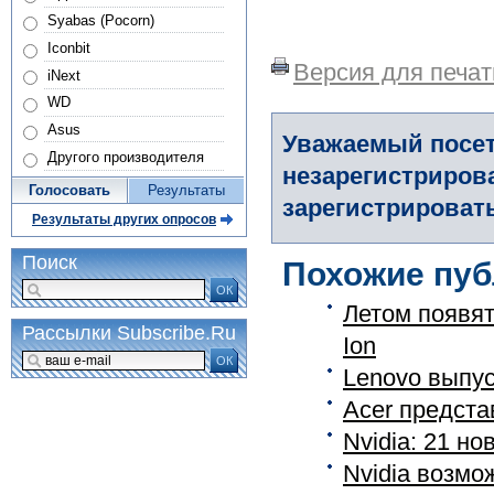
Syabas (Pocorn)
Iconbit
Версия для печат
iNext
WD
Asus
Уважаемый посет
Другого производителя
незарегистриров
Голосовать
Результаты
зарегистрировать
Результаты других опросов
Поиск
Похожие пуб
ОК
Летом появят
Рассылки Subscribe.Ru
Ion
ОК
Lenovo выпус
Acer предста
Nvidia: 21 но
Nvidia возмож