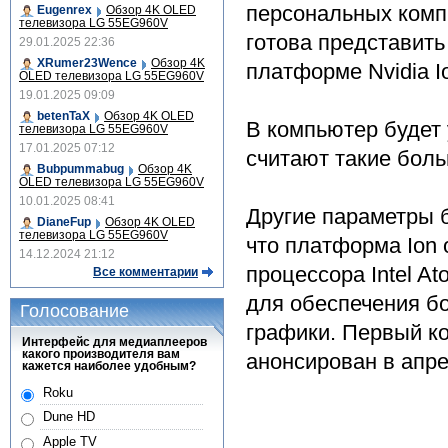
персональных комп
Eugenrex
Обзор 4K OLED
телевизора LG 55EG960V
готова представить
29.01.2025 22:36
XRumer23Wence
Обзор 4K
платформе Nvidia I
OLED телевизора LG 55EG960V
19.01.2025 09:09
betenTaX
Обзор 4K OLED
В компьютер будет 
телевизора LG 55EG960V
17.01.2025 07:12
считают такие бол
Bubpummabug
Обзор 4K
OLED телевизора LG 55EG960V
10.01.2025 08:41
Другие параметры 
DianeFup
Обзор 4K OLED
телевизора LG 55EG960V
что платформа Ion 
14.12.2024 21:12
процессора Intel A
Все комментарии
для обеспечения б
Голосование
графики. Первый к
Интерфейс для медиаплееров
какого производителя вам
анонсирован в апрел
кажется наиболее удобным?
Roku
Dune HD
Apple TV