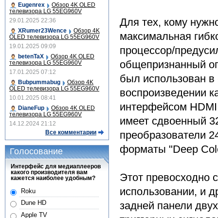
Eugenrex
Обзор 4K OLED
телевизора LG 55EG960V
Для тех, кому нужн
29.01.2025 22:36
XRumer23Wence
Обзор 4K
максимальная гибк
OLED телевизора LG 55EG960V
19.01.2025 09:09
процессор/предуси
betenTaX
Обзор 4K OLED
общепризнанный оп
телевизора LG 55EG960V
17.01.2025 07:12
был использован в 
Bubpummabug
Обзор 4K
OLED телевизора LG 55EG960V
воспроизведении ка
10.01.2025 08:41
интерфейсом HDMI 1
DianeFup
Обзор 4K OLED
телевизора LG 55EG960V
имеет сдвоенный 3
14.12.2024 21:12
Все комментарии
преобразователи 2
форматы "Deep Col
Голосование
Интерфейс для медиаплееров
какого производителя вам
Этот превосходно с
кажется наиболее удобным?
использовании, и 
Roku
Dune HD
задней панели дву
Apple TV