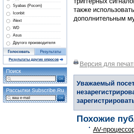
триггерных сигнало
Syabas (Pocorn)
также использовать
Iconbit
дополнительным му
iNext
WD
Asus
Другого производителя
Голосовать
Результаты
Результаты других опросов
Версия для печат
Поиск
ОК
Уважаемый посет
Рассылки Subscribe.Ru
незарегистриров
ОК
зарегистрировать
Похожие пуб
AV-процессор