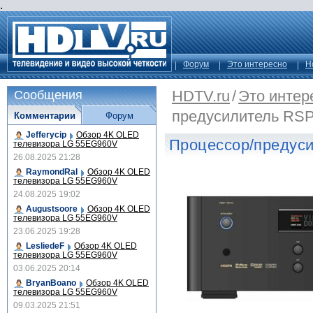
.
Форум
Это интересно
Н
HDTV.ru
/
Это интер
Сообщения
предусилитель RSP-
Комментарии
Форум
Jefferycip
Обзор 4K OLED
Процессор/предуси
телевизора LG 55EG960V
26.08.2025 21:28
RaymondRal
Обзор 4K OLED
телевизора LG 55EG960V
24.08.2025 19:02
Augustsoore
Обзор 4K OLED
телевизора LG 55EG960V
23.06.2025 19:28
LesliedeF
Обзор 4K OLED
телевизора LG 55EG960V
03.06.2025 20:14
BryanBoano
Обзор 4K OLED
телевизора LG 55EG960V
09.03.2025 21:51