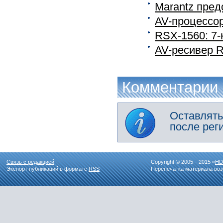
Marantz пред
AV-процессор
RSX-1560: 7-
AV-ресивер R
Комментарии
Оставлять
после рег
Связь с редакцией
Copyright © 2005—2015 «
HD
Экспорт публикаций в формате
RSS
Перепечатка материала воз