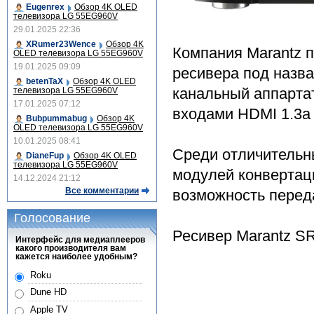
Eugenrex
Обзор 4K OLED
телевизора LG 55EG960V
29.01.2025 22:36
XRumer23Wence
Обзор 4K
Компания Marantz 
OLED телевизора LG 55EG960V
19.01.2025 09:09
ресивера под назва
betenTaX
Обзор 4K OLED
канальный аппарта
телевизора LG 55EG960V
17.01.2025 07:12
входами HDMI 1.3a
Bubpummabug
Обзор 4K
OLED телевизора LG 55EG960V
10.01.2025 08:41
Среди отличительны
DianeFup
Обзор 4K OLED
телевизора LG 55EG960V
модулей конвертаци
14.12.2024 21:12
Все комментарии
возможность перед
Голосование
Ресивер Marantz SR
Интерфейс для медиаплееров
какого производителя вам
кажется наиболее удобным?
Roku
Dune HD
Apple TV