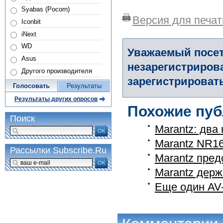
Syabas (Pocorn)
Версия для печат
Iconbit
iNext
WD
Уважаемый посет
Asus
незарегистриров
Другого производителя
зарегистрировать
Голосовать
Результаты
Результаты других опросов
Похожие пуб
Поиск
Marantz: два
ОК
Marantz NR16
Рассылки Subscribe.Ru
Marantz пред
ОК
Marantz держ
Еще один AV-