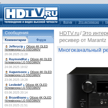
.
Форум
Это интересно
Н
HDTV.ru
/
Это интер
Сообщения
ресивер от Marantz
Комментарии
Форум
Jefferycip
Обзор 4K OLED
Многоканальный ре
телевизора LG 55EG960V
26.08.2025 21:28
RaymondRal
Обзор 4K OLED
телевизора LG 55EG960V
24.08.2025 19:02
Augustsoore
Обзор 4K OLED
телевизора LG 55EG960V
23.06.2025 19:28
LesliedeF
Обзор 4K OLED
телевизора LG 55EG960V
03.06.2025 20:14
BryanBoano
Обзор 4K OLED
телевизора LG 55EG960V
09.03.2025 21:51