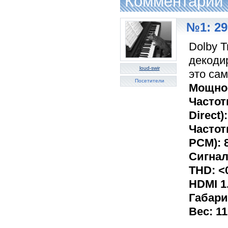
Комментарии
№1: 29
Dolby 
декодир
loud-swir
это са
Посетители
Мощнос
Частот
Direct)
Частот
PCM): 8
Сигнал
THD: <
HDMI 1.
Габарит
Вес: 11