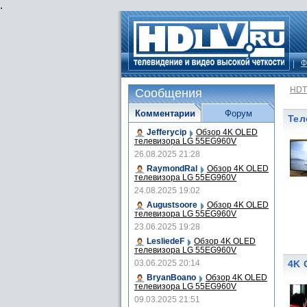
.
Ф
HDT
Сообщения
Комментарии
Форум
Тел
Jefferycip
Обзор 4K OLED
телевизора LG 55EG960V
26.08.2025 21:28
RaymondRal
Обзор 4K OLED
телевизора LG 55EG960V
24.08.2025 19:02
Augustsoore
Обзор 4K OLED
телевизора LG 55EG960V
23.06.2025 19:28
LesliedeF
Обзор 4K OLED
телевизора LG 55EG960V
03.06.2025 20:14
4K 
BryanBoano
Обзор 4K OLED
телевизора LG 55EG960V
09.03.2025 21:51