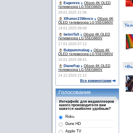
Eugenrex
Обзор 4K OLED
телевизора LG 55EG960V
29.01.2025 22:36
XRumer23Wence
Обзор 4K
OLED телевизора LG 55EG960V
Тел
19.01.2025 09:09
betenTaX
Обзор 4K OLED
телевизора LG 55EG960V
17.01.2025 07:12
Bubpummabug
Обзор 4K
OLED телевизора LG 55EG960V
10.01.2025 08:41
DianeFup
Обзор 4K OLED
«Вы
телевизора LG 55EG960V
14.12.2024 21:12
Все комментарии
Голосование
Интерфейс для медиаплееров
какого производителя вам
кажется наиболее удобным?
Roku
Dune HD
Apple TV