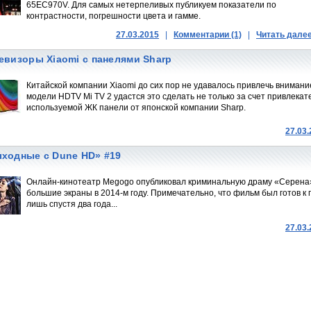
65EC970V. Для самых нетерпеливых публикуем показатели по
контрастности, погрешности цвета и гамме.
27.03.2015
|
Комментарии (1)
|
Читать дале
евизоры Xiaomi с панелями Sharp
Китайской компании Xiaomi до сих пор не удавалось привлечь вниман
модели HDTV Mi TV 2 удастся это сделать не только за счет привлекат
используемой ЖК панели от японской компании Sharp.
27.03
ходные с Dune HD» #19
Онлайн-кинотеатр Megogo опубликовал криминальную драму «Серен
большие экраны в 2014-м году. Примечательно, что фильм был готов к 
лишь спустя два года...
27.03