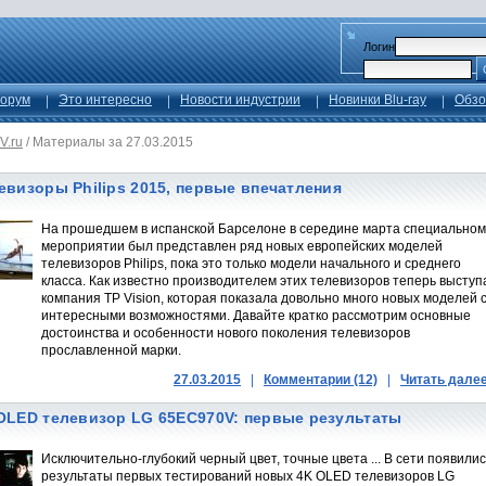
Логин
орум
Это интересно
Новости индустрии
Новинки Blu-ray
Обзо
V.ru
/
Материалы за 27.03.2015
евизоры Philips 2015, первые впечатления
На прошедшем в испанской Барселоне в середине марта специальном
мероприятии был представлен ряд новых европейских моделей
телевизоров Philips, пока это только модели начального и среднего
класса. Как известно производителем этих телевизоров теперь выступ
компания TP Vision, которая показала довольно много новых моделей 
интересными возможностями. Давайте кратко рассмотрим основные
достоинства и особенности нового поколения телевизоров
прославленной марки.
27.03.2015
|
Комментарии (12)
|
Читать дале
OLED телевизор LG 65EC970V: первые результаты
Исключительно-глубокий черный цвет, точные цвета ... В сети появилис
результаты первых тестирований новых 4K OLED телевизоров LG