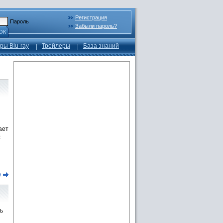
Регистрация
Пароль
Забыли пароль?
ОК
ры Blu-ray
Трейлеры
База знаний
ает
с
е
ь