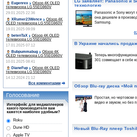
LG заявляет: Panasonic и 
Eugenrex
Обзор 4K OLED
технологию
телевизора LG 55EG960V
Panasonic и Sony могут 
29.01.2025 22:36
она дешевле в производ
XRumer23Wence
Обзор 4K
Samsung.
OLED телевизора LG 55EG960V
19.01.2025 09:09
0
betenTaX
Обзор 4K OLED
телевизора LG 55EG960V
В Украине начались продаж
17.01.2025 07:12
Bubpummabug
Обзор 4K
Теперь многофункциона
OLED телевизора LG 55EG960V
301 совмещает в себе к
10.01.2025 08:41
DianeFup
Обзор 4K OLED
телевизора LG 55EG960V
14.12.2024 21:12
Все комментарии
Обзор Blu-ray диска «Мой п
Голосование
Простая, но чертовски
видео и звуком, но без 
Интерфейс для медиаплееров
какого производителя вам
кажется наиболее удобным?
Roku
Dune HD
Новый Blu-Ray плеер Toshi
Apple TV