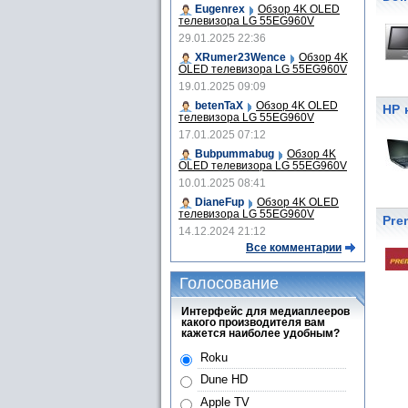
Eugenrex
Обзор 4K OLED
телевизора LG 55EG960V
29.01.2025 22:36
XRumer23Wence
Обзор 4K
OLED телевизора LG 55EG960V
19.01.2025 09:09
betenTaX
Обзор 4K OLED
HP 
телевизора LG 55EG960V
17.01.2025 07:12
Bubpummabug
Обзор 4K
OLED телевизора LG 55EG960V
10.01.2025 08:41
DianeFup
Обзор 4K OLED
телевизора LG 55EG960V
Pre
14.12.2024 21:12
Все комментарии
Голосование
Интерфейс для медиаплееров
какого производителя вам
кажется наиболее удобным?
Roku
Dune HD
Apple TV