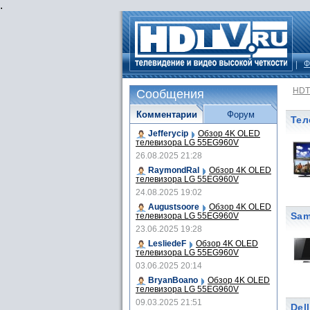
.
Ф
HDT
Сообщения
Комментарии
Форум
Тел
Jefferycip
Обзор 4K OLED
телевизора LG 55EG960V
26.08.2025 21:28
RaymondRal
Обзор 4K OLED
телевизора LG 55EG960V
24.08.2025 19:02
Augustsoore
Обзор 4K OLED
Sam
телевизора LG 55EG960V
23.06.2025 19:28
LesliedeF
Обзор 4K OLED
телевизора LG 55EG960V
03.06.2025 20:14
BryanBoano
Обзор 4K OLED
телевизора LG 55EG960V
09.03.2025 21:51
Del