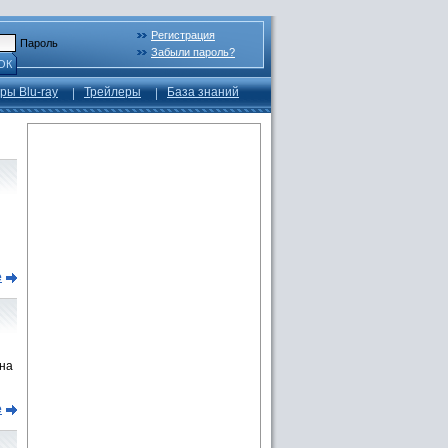
Регистрация
Пароль
Забыли пароль?
ОК
ры Blu-ray
Трейлеры
База знаний
е
ана
е