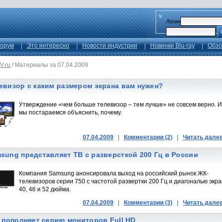
Логин
орум
Это интересно
Новости индустрии
Новинки Blu-ray
Обзо
V.ru
/
Материалы за 07.04.2009
евизор с каким размером экрана вам нужен?
Утверждение «чем больше телевизор – тем лучше» не совсем верно. И
мы постараемся объяснить, почему.
07.04.2009
|
Комментарии (2)
|
Читать дале
sung представляет ТВ с разверсткой 200 Гц в России
Компания Samsung анонсировала выход на российский рынок ЖК-
телевизоров серии 750 с частотой развертки 200 Гц и диагональю экр
40, 46 и 52 дюйма.
07.04.2009
|
Комментарии (3)
|
Читать дале
l пополняет серию мониторов Full HD