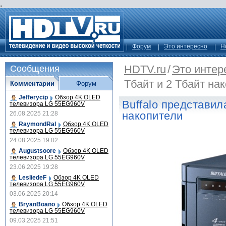
.
Форум
Это интересно
Н
HDTV.ru
/
Это интер
Сообщения
Тбайт и 2 Тбайт на
Комментарии
Форум
Jefferycip
Обзор 4K OLED
Buffalo представил
телевизора LG 55EG960V
накопители
26.08.2025 21:28
RaymondRal
Обзор 4K OLED
телевизора LG 55EG960V
24.08.2025 19:02
Augustsoore
Обзор 4K OLED
телевизора LG 55EG960V
23.06.2025 19:28
LesliedeF
Обзор 4K OLED
телевизора LG 55EG960V
03.06.2025 20:14
BryanBoano
Обзор 4K OLED
телевизора LG 55EG960V
09.03.2025 21:51