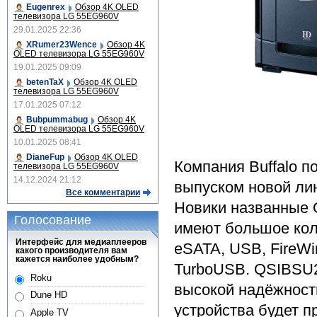
Eugenrex
Обзор 4K OLED
телевизора LG 55EG960V
29.01.2025 22:36
XRumer23Wence
Обзор 4K
OLED телевизора LG 55EG960V
19.01.2025 09:09
betenTaX
Обзор 4K OLED
телевизора LG 55EG960V
17.01.2025 07:12
Bubpummabug
Обзор 4K
OLED телевизора LG 55EG960V
10.01.2025 08:41
DianeFup
Обзор 4K OLED
Компания Buffalo 
телевизора LG 55EG960V
14.12.2024 21:12
выпуском новой ли
Все комментарии
Новики названные 
Голосование
имеют большое кол
Интерфейс для медиаплееров
eSATA, USB, FireWi
какого производителя вам
кажется наиболее удобным?
TurboUSB. QSIBSU2
Roku
высокой надёжност
Dune HD
устройства будет пр
Apple TV