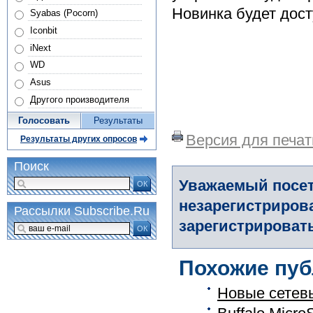
Новинка будет дост
Syabas (Pocorn)
Iconbit
iNext
WD
Asus
Другого производителя
Голосовать
Результаты
Версия для печат
Результаты других опросов
Поиск
Уважаемый посет
ОК
незарегистриров
Рассылки Subscribe.Ru
зарегистрировать
ОК
Похожие пуб
Новые сетевы