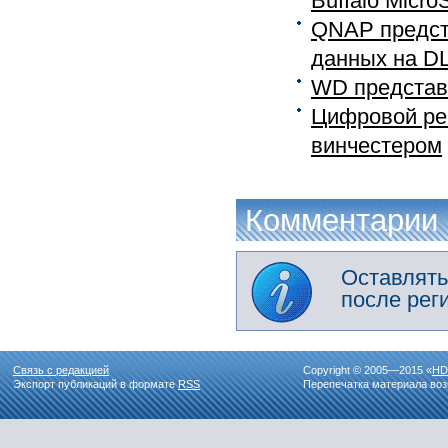
Buffalo Micr
QNAP предст
данных на DL
WD представ
Цифровой ре
винчестером
Комментарии
Оставлять
после рег
Связь с редакцией
Copyright © 2005—2015 «
HD
Экспорт публикаций в формате
RSS
Перепечатка материала воз