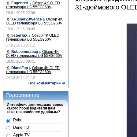
Eugenrex
Обзор 4K OLED
31-дюймового OLED
телевизора LG 55EG960V
29.01.2025 22:36
XRumer23Wence
Обзор 4K
OLED телевизора LG 55EG960V
19.01.2025 09:09
betenTaX
Обзор 4K OLED
телевизора LG 55EG960V
17.01.2025 07:12
Bubpummabug
Обзор 4K
OLED телевизора LG 55EG960V
10.01.2025 08:41
DianeFup
Обзор 4K OLED
телевизора LG 55EG960V
14.12.2024 21:12
Все комментарии
Голосование
Интерфейс для медиаплееров
какого производителя вам
кажется наиболее удобным?
Roku
Dune HD
Apple TV