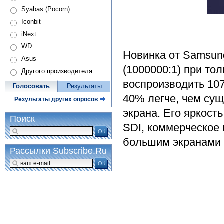
Syabas (Pocorn)
Iconbit
iNext
WD
Новинка от Samsun
Asus
(1000000:1) при то
Другого производителя
воспроизводить 10
Голосовать
Результаты
40% легче, чем су
Результаты других опросов
экрана. Его яркост
Поиск
SDI, коммерческое
ОК
большим экранами н
Рассылки Subscribe.Ru
ОК