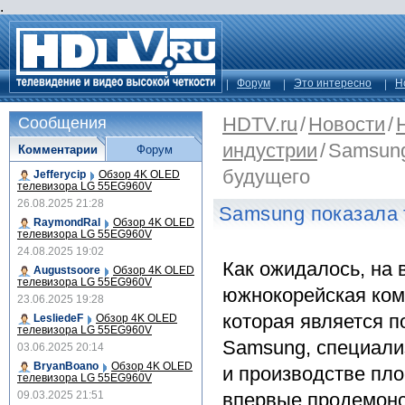
.
Форум
Это интересно
Н
HDTV.ru
/
Новости
/
Сообщения
индустрии
/
Samsung
Комментарии
Форум
будущего
Jefferycip
Обзор 4K OLED
телевизора LG 55EG960V
26.08.2025 21:28
Samsung показала 
RaymondRal
Обзор 4K OLED
телевизора LG 55EG960V
24.08.2025 19:02
Как ожидалось, на
Augustsoore
Обзор 4K OLED
телевизора LG 55EG960V
южнокорейская ком
23.06.2025 19:28
которая является 
LesliedeF
Обзор 4K OLED
телевизора LG 55EG960V
Samsung, специали
03.06.2025 20:14
BryanBoano
Обзор 4K OLED
и производстве пл
телевизора LG 55EG960V
09.03.2025 21:51
впервые продемонс