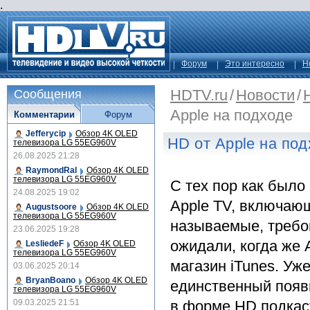
.
Форум
Это интересно
Н
HDTV.ru
/
Новости
/
Сообщения
Apple на подходе
Комментарии
Форум
Jefferycip
Обзор 4K OLED
HD от Apple на по
телевизора LG 55EG960V
26.08.2025 21:28
RaymondRal
Обзор 4K OLED
телевизора LG 55EG960V
С тех пор как было
24.08.2025 19:02
Apple TV, включающ
Augustsoore
Обзор 4K OLED
телевизора LG 55EG960V
называемые, требо
23.06.2025 19:28
ожидали, когда же 
LesliedeF
Обзор 4K OLED
телевизора LG 55EG960V
магазин iTunes. Уж
03.06.2025 20:14
BryanBoano
Обзор 4K OLED
единственный появ
телевизора LG 55EG960V
09.03.2025 21:51
в форме HD подкас