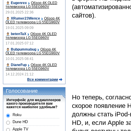
Eugenrex
Обзор 4K OLED
(автоматизированно
телевизора LG 55EG960V
29.01.2025 22:36
сайтов).
XRumer23Wence
Обзор 4K
OLED телевизора LG 55EG960V
19.01.2025 09:09
betenTaX
Обзор 4K OLED
телевизора LG 55EG960V
17.01.2025 07:12
Bubpummabug
Обзор 4K
OLED телевизора LG 55EG960V
10.01.2025 08:41
DianeFup
Обзор 4K OLED
телевизора LG 55EG960V
14.12.2024 21:12
Все комментарии
Голосование
Но теперь, согласн
Интерфейс для медиаплееров
какого производителя вам
скорое появление 
кажется наиболее удобным?
должны стать iPod-
Roku
HD, и, если Apple 
Dune HD
Apple TV