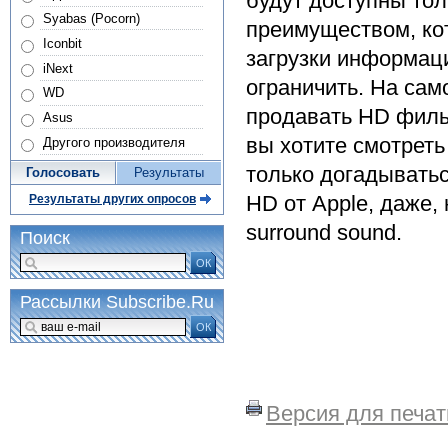
будут доступны то
Syabas (Pocorn)
преимуществом, кот
Iconbit
загрузки информаци
iNext
ограничить. На сам
WD
продавать HD фильм
Asus
вы хотите смотреть
Другого производителя
только догадыватьс
Голосовать
Результаты
HD от Apple, даже,
Результаты других опросов
surround sound.
Поиск
ОК
Рассылки Subscribe.Ru
ОК
Версия для печат