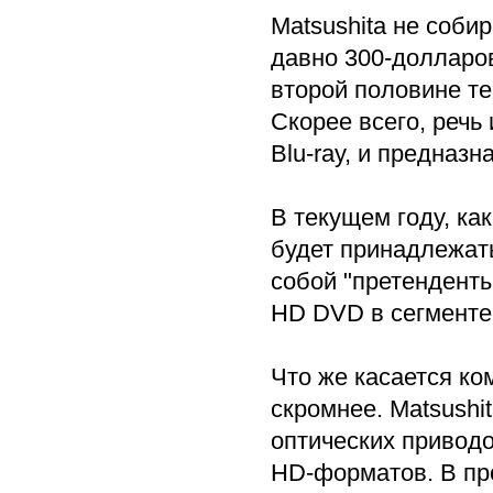
Matsushita не собир
давно 300-долларов
второй половине те
Скорее всего, речь
Blu-ray, и предназ
В текущем году, ка
будет принадлежат
собой "претенденты 
HD DVD в сегменте
Что же касается ко
скромнее. Matsushit
оптических приводо
HD-форматов. В пр