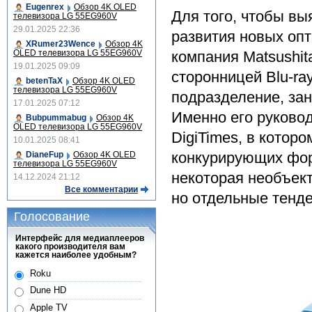
Eugenrex
Обзор 4K OLED
Для того, чтобы вы
телевизора LG 55EG960V
29.01.2025 22:36
развития новых оп
XRumer23Wence
Обзор 4K
OLED телевизора LG 55EG960V
компания Matsushita
19.01.2025 09:09
сторонницей Blu-ra
betenTaX
Обзор 4K OLED
телевизора LG 55EG960V
подразделение, за
17.01.2025 07:12
Именно его руково
Bubpummabug
Обзор 4K
OLED телевизора LG 55EG960V
DigiTimes, в котор
10.01.2025 08:41
конкурирующих фор
DianeFup
Обзор 4K OLED
телевизора LG 55EG960V
некоторая необъект
14.12.2024 21:12
Все комментарии
но отдельные тенде
Голосование
Интерфейс для медиаплееров
какого производителя вам
кажется наиболее удобным?
Roku
Dune HD
Apple TV