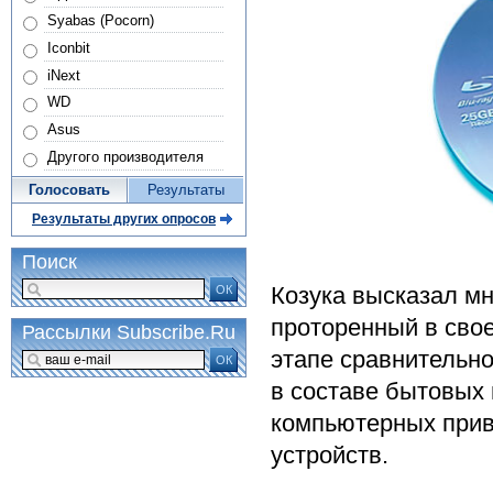
Syabas (Pocorn)
Iconbit
iNext
WD
Asus
Другого производителя
Голосовать
Результаты
Результаты других опросов
Поиск
Козука высказал мн
ОК
проторенный в свое
Рассылки Subscribe.Ru
этапе сравнительн
ОК
в составе бытовых
компьютерных прив
устройств.