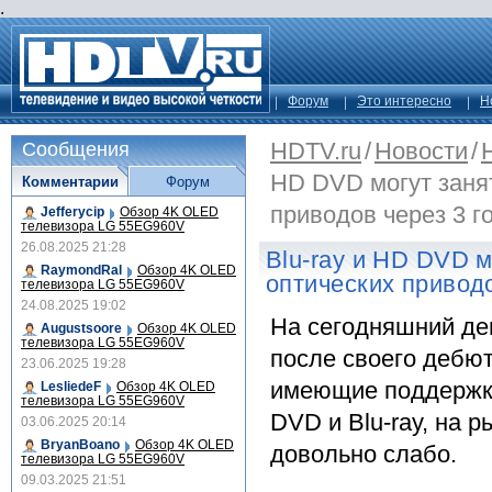
.
Форум
Это интересно
Н
HDTV.ru
/
Новости
/
Сообщения
HD DVD могут заня
Комментарии
Форум
приводов через 3 г
Jefferycip
Обзор 4K OLED
телевизора LG 55EG960V
26.08.2025 21:28
Blu-ray и HD DVD м
RaymondRal
Обзор 4K OLED
оптических приводо
телевизора LG 55EG960V
24.08.2025 19:02
На сегодняшний ден
Augustsoore
Обзор 4K OLED
телевизора LG 55EG960V
после своего дебют
23.06.2025 19:28
имеющие поддержку
LesliedeF
Обзор 4K OLED
телевизора LG 55EG960V
DVD и Blu-ray, на 
03.06.2025 20:14
BryanBoano
Обзор 4K OLED
довольно слабо.
телевизора LG 55EG960V
09.03.2025 21:51