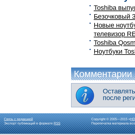
Toshiba выпу
Безочковый 3
Новые ноутбу
телевизор R
Toshiba Qos
Ноутбуки Tos
Комментарии
Оставлять
после рег
Связь с редакцией
Copyright © 2005—2015 «
HD
Экспорт публикаций в формате
RSS
Перепечатка материала воз