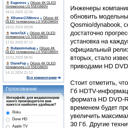
Eugenrex
Обзор 4K OLED
телевизора LG 55EG960V
Инженеры компании
29.01.2025 22:36
обновить модельны
XRumer23Wence
Обзор 4K
OLED телевизора LG 55EG960V
Qosmio/dynabook, с
19.01.2025 09:09
достаточно прогрес
betenTaX
Обзор 4K OLED
телевизора LG 55EG960V
установка на кажд
17.01.2025 07:12
официальный релиз 
Bubpummabug
Обзор 4K
OLED телевизора LG 55EG960V
вторых, стало изве
10.01.2025 08:41
DianeFup
Обзор 4K OLED
приводами HD DVD
телевизора LG 55EG960V
14.12.2024 21:12
Все комментарии
Стоит отметить, чт
Голосование
Гб HDTV-информаци
Интерфейс для медиаплееров
формата HD DVD-R.
какого производителя вам
кажется наиболее удобным?
временем будет пр
Roku
увеличить максима
Dune HD
30 Гб. Другие техн
Apple TV