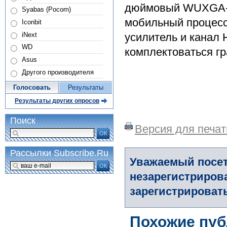
дюймовый WUXGA-ди
Syabas (Pocorn)
мобильный процессо
Iconbit
iNext
усилитель и канал 
WD
комплектоваться г
Asus
Другого производителя
Голосовать
Результаты
Результаты других опросов
Поиск
Версия для печат
ОК
Рассылки Subscribe.Ru
Уважаемый посет
ОК
незарегистриров
зарегистрировать
Похожие пуб