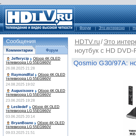
.
Форум
Это интересно
Н
HDTV.ru
/
Это интер
Сообщения
ноутбук с HD DVD-
Комментарии
Форум
Jefferycip
Обзор 4K OLED
Qosmio G30/97A: н
телевизора LG 55EG960V
26.08.2025 21:28
RaymondRal
Обзор 4K OLED
телевизора LG 55EG960V
24.08.2025 19:02
Augustsoore
Обзор 4K OLED
телевизора LG 55EG960V
23.06.2025 19:28
LesliedeF
Обзор 4K OLED
телевизора LG 55EG960V
03.06.2025 20:14
BryanBoano
Обзор 4K OLED
телевизора LG 55EG960V
09.03.2025 21:51