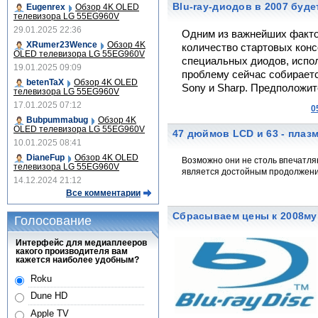
Blu-ray-диодов в 2007 буд
Eugenrex
Обзор 4K OLED
телевизора LG 55EG960V
29.01.2025 22:36
Одним из важнейших факто
XRumer23Wence
Обзор 4K
количество стартовых консо
OLED телевизора LG 55EG960V
специальных диодов, испол
19.01.2025 09:09
проблему сейчас собирается
betenTaX
Обзор 4K OLED
Sony и Sharp. Предположит
телевизора LG 55EG960V
17.01.2025 07:12
0
Bubpummabug
Обзор 4K
OLED телевизора LG 55EG960V
47 дюймов LCD и 63 - плазм
10.01.2025 08:41
DianeFup
Обзор 4K OLED
Возможно они не столь впечатля
телевизора LG 55EG960V
является достойным продолжение
14.12.2024 21:12
Все комментарии
Сбрасываем цены к 2008му
Голосование
Интерфейс для медиаплееров
какого производителя вам
кажется наиболее удобным?
Roku
Dune HD
Apple TV