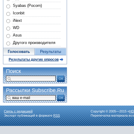
Syabas (Pocorn)
Iconbit
iNext
WD
Asus
Другого производителя
Голосовать
Результаты
Результаты других опросов
Поиск
ОК
Рассылки Subscribe.Ru
ОК
Связь с редакцией
Copyright © 2005—2015 «
HD
Экспорт публикаций в формате
RSS
Перепечатка материала воз