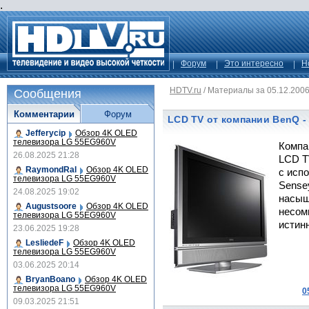
.
Форум
Это интересно
Н
HDTV.ru
/
Материалы за 05.12.200
Сообщения
Комментарии
Форум
LCD TV от компании BenQ -
Jefferycip
Обзор 4K OLED
телевизора LG 55EG960V
Компа
26.08.2025 21:28
LCD T
RaymondRal
Обзор 4K OLED
с исп
телевизора LG 55EG960V
Sense
24.08.2025 19:02
насыщ
Augustsoore
Обзор 4K OLED
несом
телевизора LG 55EG960V
истин
23.06.2025 19:28
LesliedeF
Обзор 4K OLED
телевизора LG 55EG960V
03.06.2025 20:14
BryanBoano
Обзор 4K OLED
телевизора LG 55EG960V
0
09.03.2025 21:51