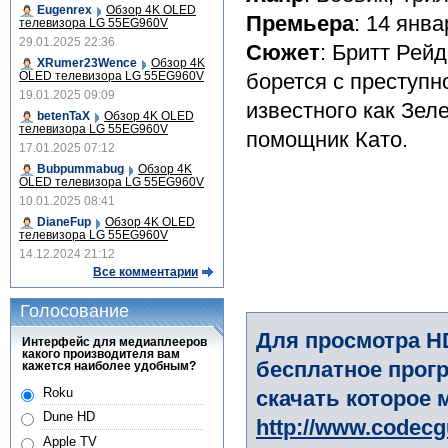
Eugenrex
Обзор 4K OLED
Премьера
: 14 янва
телевизора LG 55EG960V
29.01.2025 22:36
Сюжет
: Бритт Рейд
XRumer23Wence
Обзор 4K
OLED телевизора LG 55EG960V
борется с преступн
19.01.2025 09:09
известного как Зел
betenTaX
Обзор 4K OLED
телевизора LG 55EG960V
помощник Като.
17.01.2025 07:12
Bubpummabug
Обзор 4K
OLED телевизора LG 55EG960V
10.01.2025 08:41
DianeFup
Обзор 4K OLED
телевизора LG 55EG960V
14.12.2024 21:12
Все комментарии
Голосование
Для просмотра H
Интерфейс для медиаплееров
какого производителя вам
бесплатное прогр
кажется наиболее удобным?
Roku
скачать которое 
Dune HD
http://www.codec
Apple TV