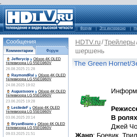
.
Форум
Это интересно
Н
HDTV.ru
/
Трейлеры
Сообщения
шершень
Комментарии
Форум
Jefferycip
Обзор 4K OLED
The Green Hornet/
телевизора LG 55EG960V
26.08.2025 21:28
RaymondRal
Обзор 4K OLED
телевизора LG 55EG960V
24.08.2025 19:02
Информ
Augustsoore
Обзор 4K OLED
телевизора LG 55EG960V
23.06.2025 19:28
Режисс
LesliedeF
Обзор 4K OLED
телевизора LG 55EG960V
В роля
03.06.2025 20:14
BryanBoano
Обзор 4K OLED
Джей Чо
телевизора LG 55EG960V
09.03.2025 21:51
Жанр
: Боевик, Три