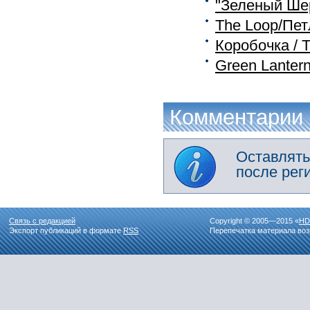
"Зеленый Шер
The Loop/Пет
Коробочка / 
Green Lanter
Комментарии
Оставлять
после рег
Связь с редакцией
Copyright © 2005—2015 «
HD
Экспорт публикаций в формате
RSS
Перепечатка материала воз