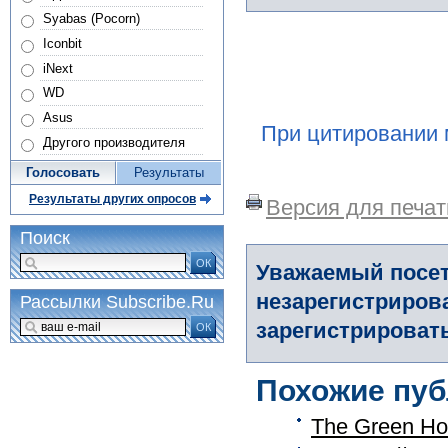
Syabas (Pocorn)
Iconbit
iNext
WD
Asus
При цитировании 
Другого производителя
Голосовать
Результаты
Результаты других опросов
Версия для печат
Поиск
ОК
Уважаемый посет
незарегистриров
Рассылки Subscribe.Ru
зарегистрировать
ОК
Похожие пуб
The Green H