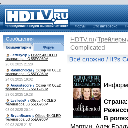
.
Форум
Это интересно
Н
HDTV.ru
/
Трейлеры
Сообщения
Complicated
Комментарии
Форум
Jefferycip
Обзор 4K OLED
Всё сложно / It?s C
телевизора LG 55EG960V
26.08.2025 21:28
RaymondRal
Обзор 4K OLED
телевизора LG 55EG960V
24.08.2025 19:02
Информ
Augustsoore
Обзор 4K OLED
телевизора LG 55EG960V
23.06.2025 19:28
Страна
LesliedeF
Обзор 4K OLED
телевизора LG 55EG960V
Режисс
03.06.2025 20:14
BryanBoano
Обзор 4K OLED
В роля
телевизора LG 55EG960V
09.03.2025 21:51
Мартин, Алек Болду