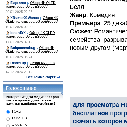
Eugenrex
Обзор 4K OLED
Белл
телевизора LG 55EG960V
29.01.2025 22:36
Жанр
: Комедия
XRumer23Wence
Обзор 4K
OLED телевизора LG 55EG960V
Премьера
: 25 дек
19.01.2025 09:09
Сюжет
: Романтиче
betenTaX
Обзор 4K OLED
телевизора LG 55EG960V
семейства, разрыв
17.01.2025 07:12
новым другом (Март
Bubpummabug
Обзор 4K
OLED телевизора LG 55EG960V
10.01.2025 08:41
DianeFup
Обзор 4K OLED
телевизора LG 55EG960V
14.12.2024 21:12
Все комментарии
Голосование
Интерфейс для медиаплееров
какого производителя вам
Для просмотра H
кажется наиболее удобным?
Roku
бесплатное прогр
Dune HD
скачать которое 
Apple TV