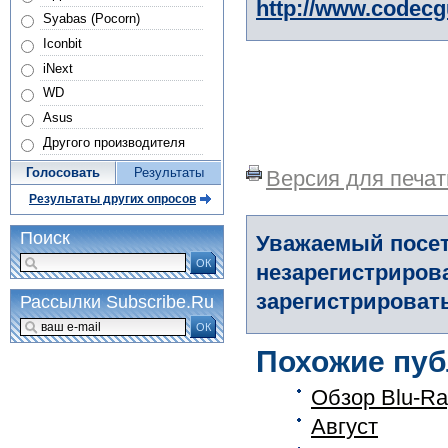
http://www.codec
Syabas (Pocorn)
Iconbit
iNext
WD
Asus
Другого производителя
Голосовать
Результаты
Версия для печат
Результаты других опросов
Поиск
Уважаемый посет
ОК
незарегистриров
зарегистрировать
Рассылки Subscribe.Ru
ОК
Похожие пуб
Обзор Blu-Ra
Август