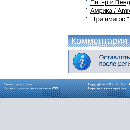
Питер и Венд
Амрика / Amr
"Три амигос!
Комментарии
Оставлять
после рег
Связь с редакцией
Copyright © 2005—2015 «
HD
Экспорт публикаций в формате
RSS
Перепечатка материала воз