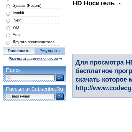
HD Носитель
: -
Syabas (Pocorn)
Iconbit
iNext
WD
Asus
Другого производителя
Голосовать
Результаты
Результаты других опросов
Для просмотра H
бесплатное прогр
Поиск
ОК
скачать которое 
http://www.codec
Рассылки Subscribe.Ru
ОК