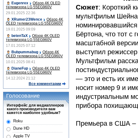
Eugenrex
Обзор 4K OLED
Сюжет
: Короткий 
телевизора LG 55EG960V
29.01.2025 22:36
мультфильм Шейна 
XRumer23Wence
Обзор 4K
OLED телевизора LG 55EG960V
номинировавшийся н
19.01.2025 09:09
Бёртона, что тот 
betenTaX
Обзор 4K OLED
телевизора LG 55EG960V
масштабной версии
17.01.2025 07:12
выступил режиссер
Bubpummabug
Обзор 4K
OLED телевизора LG 55EG960V
Мультфильм рассказ
10.01.2025 08:41
постиндустриальном
DianeFup
Обзор 4K OLED
телевизора LG 55EG960V
— это и есть их име
14.12.2024 21:12
Все комментарии
носит номер 9 и и
Голосование
индустриальным мо
прибора похищающи
Интерфейс для медиаплееров
какого производителя вам
кажется наиболее удобным?
Roku
Премьера в США – 9
Dune HD
Apple TV