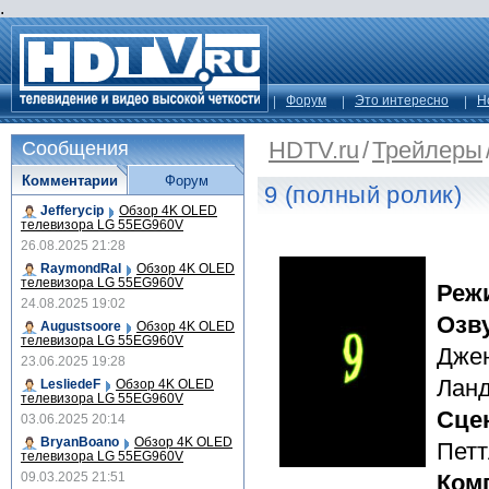
.
Форум
Это интересно
Н
HDTV.ru
/
Трейлеры
Сообщения
Комментарии
Форум
9 (полный ролик)
Jefferycip
Обзор 4K OLED
телевизора LG 55EG960V
26.08.2025 21:28
RaymondRal
Обзор 4K OLED
телевизора LG 55EG960V
Реж
24.08.2025 19:02
Озв
Augustsoore
Обзор 4K OLED
телевизора LG 55EG960V
Джен
23.06.2025 19:28
Лан
LesliedeF
Обзор 4K OLED
телевизора LG 55EG960V
Сце
03.06.2025 20:14
BryanBoano
Обзор 4K OLED
Петт
телевизора LG 55EG960V
09.03.2025 21:51
Ком