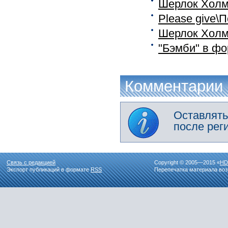
Шерлок Холмс
Please give\
Шерлок Холмс
"Бэмби" в фо
Комментарии
Оставлять
после рег
Связь с редакцией
Copyright © 2005—2015 «
HD
Экспорт публикаций в формате
RSS
Перепечатка материала воз