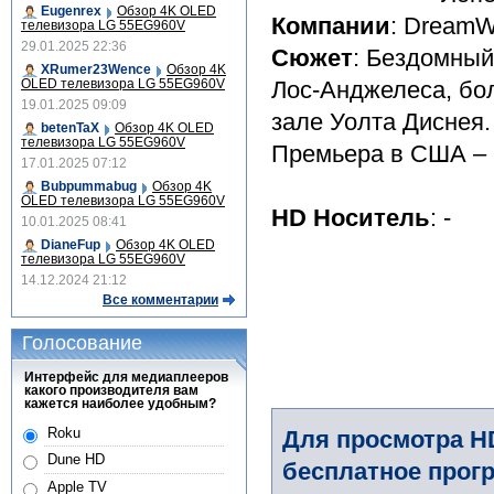
Eugenrex
Обзор 4K OLED
Компании
: Dream
телевизора LG 55EG960V
29.01.2025 22:36
Сюжет
: Бездомный
XRumer23Wence
Обзор 4K
OLED телевизора LG 55EG960V
Лос-Анджелеса, бо
19.01.2025 09:09
зале Уолта Диснея.
betenTaX
Обзор 4K OLED
телевизора LG 55EG960V
Премьера в США – 1
17.01.2025 07:12
Bubpummabug
Обзор 4K
OLED телевизора LG 55EG960V
HD Носитель
: -
10.01.2025 08:41
DianeFup
Обзор 4K OLED
телевизора LG 55EG960V
14.12.2024 21:12
Все комментарии
Голосование
Интерфейс для медиаплееров
какого производителя вам
кажется наиболее удобным?
Roku
Для просмотра H
Dune HD
бесплатное прогр
Apple TV