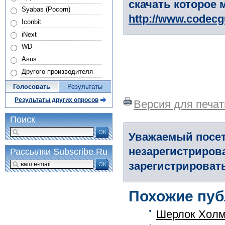
скачать которое 
Syabas (Pocorn)
http://www.codec
Iconbit
iNext
WD
Asus
Другого производителя
Голосовать
Результаты
Результаты других опросов
Версия для печат
Поиск
ОК
Уважаемый посет
незарегистриров
Рассылки Subscribe.Ru
зарегистрировать
ОК
Похожие пуб
Шерлок Холмс