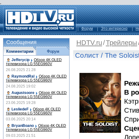
.
Форум
Это интересно
Н
HDTV.ru
/
Трейлеры
Сообщения
Комментарии
Форум
Солист / The Solois
Jefferycip
Обзор 4K OLED
телевизора LG 55EG960V
26.08.2025 21:28
RaymondRal
Обзор 4K OLED
телевизора LG 55EG960V
Реж
24.08.2025 19:02
В р
Augustsoore
Обзор 4K OLED
телевизора LG 55EG960V
Кэтр
23.06.2025 19:28
Стив
LesliedeF
Обзор 4K OLED
телевизора LG 55EG960V
Спри
03.06.2025 20:14
BryanBoano
Обзор 4K OLED
Сце
телевизора LG 55EG960V
09.03.2025 21:51
Лоп