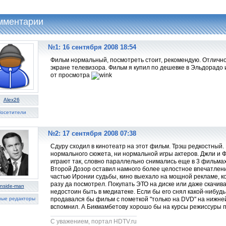
мментарии
№1: 16 сентября 2008 18:54
Фильм нормальный, посмотреть стоит, рекомендую. Отлично
экране телевизора. Фильм я купил по дешевке в Эльдорадо
от просмотра
Alex26
осетители
№2: 17 сентября 2008 07:38
Сдуру сходил в кинотеатр на этот фильм. Трэш редкостный
нормального сюжета, ни нормальной игры актеров. Джли и 
играют так, словно параллельно снимались еще в 3 фильмах,
Второй Дозор оставил намного более целостное впечатление
частью Иронии судьбы, кино выехало на мощной рекламе, ко
разу да посмотрел. Покупать ЭТО на диске или даже скачив
inside-man
недостоин быть в медиатеке. Если бы его снял какой-нибуд
ные редакторы
продавался бы фильм с пометкой "только на DVD" на нижней
вспомнил. А Бикмамбетову хорошо бы на курсы режиссуры п
C уважением, портал HDTV.ru