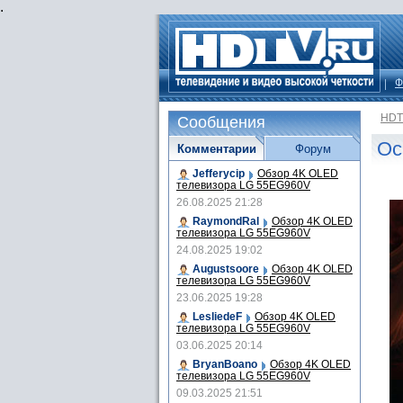
.
Ф
HDT
Сообщения
Ос
Комментарии
Форум
Jefferycip
Обзор 4K OLED
телевизора LG 55EG960V
26.08.2025 21:28
RaymondRal
Обзор 4K OLED
телевизора LG 55EG960V
24.08.2025 19:02
Augustsoore
Обзор 4K OLED
телевизора LG 55EG960V
23.06.2025 19:28
LesliedeF
Обзор 4K OLED
телевизора LG 55EG960V
03.06.2025 20:14
BryanBoano
Обзор 4K OLED
телевизора LG 55EG960V
09.03.2025 21:51