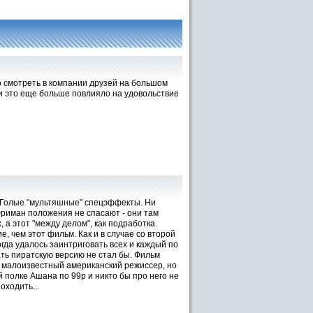
 смотреть в компании друзей на большом
 и это еще больше повлияло на удовольствие
. Голые "мультяшные" спецэффекты. Ни
Фриман положения не спасают - они там
 а этот "между делом", как подработка.
, чем этот фильм. Как и в случае со второй
гда удалось заинтриговать всех и каждый по
ать пиратскую версию не стал бы. Фильм
ь малоизвестный американский режиссер, но
 полке Ашана по 99р и никто бы про него не
оходить...