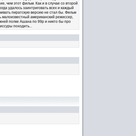
, чем этот фильм. Как и в случае со второй
огда удалось заинтриговать всех и каждый
чивать пиратскую версию не стал бы. Фильм
дь малоизвестный американский режиссер,
жней полке Ашана по 99р и никто бы про
иссуры походить...