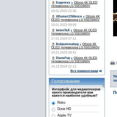
Eugenrex
Обзор 4K OLED
телевизора LG 55EG960V
29.01.2025 22:36
XRumer23Wence
Обзор 4K
OLED телевизора LG 55EG960V
19.01.2025 09:09
betenTaX
Обзор 4K OLED
телевизора LG 55EG960V
17.01.2025 07:12
Bubpummabug
Обзор 4K
OLED телевизора LG 55EG960V
10.01.2025 08:41
DianeFup
Обзор 4K OLED
телевизора LG 55EG960V
14.12.2024 21:12
Все комментарии
Ув
Голосование
за
Интерфейс для медиаплееров
П
какого производителя вам
кажется наиболее удобным?
Roku
Dune HD
Apple TV