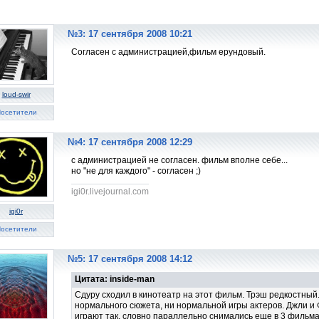
№3: 17 сентября 2008 10:21
Согласен с администрацией,фильм ерундовый.
loud-swir
осетители
№4: 17 сентября 2008 12:29
с администрацией не согласен. фильм вполне себе...
но "не для каждого" - согласен ;)
igi0r.livejournal.com
igi0r
осетители
№5: 17 сентября 2008 14:12
Цитата: inside-man
Сдуру сходил в кинотеатр на этот фильм. Трэш редкостны
нормального сюжета, ни нормальной игры актеров. Джли и
играют так, словно параллельно снимались еще в 3 фильмах