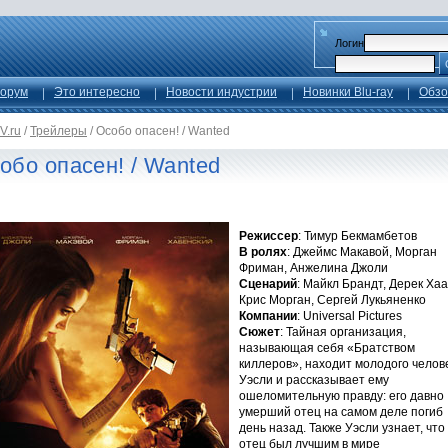
Логин
орум
Это интересно
Новости индустрии
Новинки Blu-ray
Обзо
V.ru
/
Трейлеры
/
Особо опасен! / Wanted
обо опасен! / Wanted
Режиссер
: Тимур Бекмамбетов
В ролях
: Джеймс Макавой, Морган
Фриман, Анжелина Джоли
Сценарий
: Майкл Брандт, Дерек Хаа
Крис Морган, Сергей Лукьяненко
Компании
: Universal Pictures
Сюжет
: Тайная организация,
называющая себя «Братством
киллеров», находит молодого челов
Уэсли и рассказывает ему
ошеломительную правду: его давно
умерший отец на самом деле погиб
день назад. Также Уэсли узнает, что
отец был лучшим в мире