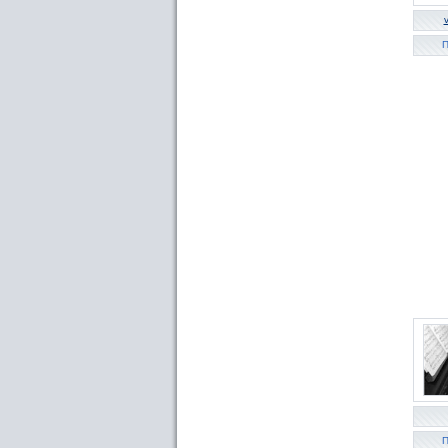
v
П
П