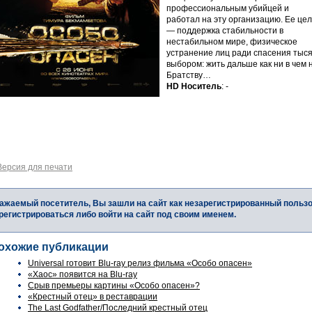
профессиональным убийцей и
работал на эту организацию. Ее цел
— поддержка стабильности в
нестабильном мире, физическое
устранение лиц ради спасения тыся
выбором: жить дальше как ни в чем 
Братству…
HD Носитель
: -
Версия для печати
ажаемый посетитель, Вы зашли на сайт как незарегистрированный польз
регистрироваться либо войти на сайт под своим именем.
охожие публикации
Universal готовит Blu-ray релиз фильма «Особо опасен»
«Хаос» появится на Blu-ray
Срыв премьеры картины «Особо опасен»?
«Крестный отец» в реставрации
The Last Godfather/Последний крестный отец