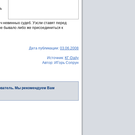
ь
ч невинных судеб. Уэсли ставят перед
не бывало либо же присоединиться к
Дата публикации:
03.06.2008
Источник:
КГ-Daily
Автор: ИГорь Сопрун
ователь. Мы рекомендуем Вам