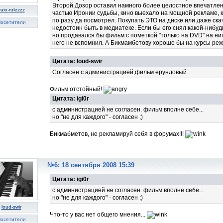
Второй Дозор оставил намного более целостное впечатление
aio-rulezzz
частью Иронии судьбы, кино выехало на мощной рекламе, к
по разу да посмотрел. Покупать ЭТО на диске или даже ска
осетители
недостоин быть в медиатеке. Если бы его снял какой-нибу
но продавался бы фильм с пометкой "только на DVD" на ни
него не вспомнил. А Бикмамбетову хорошо бы на курсы реж
Цитата: loud-swir
Согласен с администрацией,фильм ерундовый.
Фильм отстойный!
Цитата: igi0r
с администрацией не согласен. фильм вполне себе...
но "не для каждого" - согласен ;)
Бикмабметов, не рекламируй себя в форумах!!!
№6: 18 сентября 2008 15:39
Цитата: igi0r
с администрацией не согласен. фильм вполне себе...
но "не для каждого" - согласен ;)
loud-swir
Что-то у вас нет общего мнения...
осетители