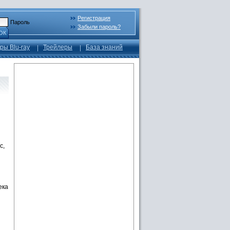
Регистрация
Пароль
Забыли пароль?
ОК
ры Blu-ray
Трейлеры
База знаний
с,
ека