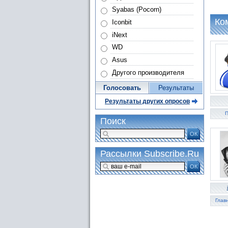
Syabas (Pocorn)
Ко
Iconbit
iNext
WD
Asus
Другого производителя
Голосовать
Результаты
Результаты других опросов
П
Поиск
ОК
Рассылки Subscribe.Ru
ОК
Глав