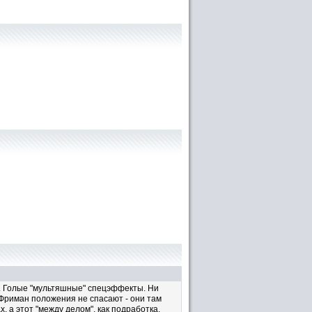
й. Голые "мультяшные" спецэффекты. Ни
 Фриман положения не спасают - они там
, а этот "между делом", как подработка.