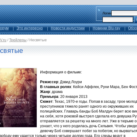
Логин
орум
Это интересно
Новости индустрии
Новинки Blu-ray
Обзо
V.ru
/
Трейлеры
/
Несвятые
святые
Информация о фильме:
Режиссер
: Дэвид Лоури
В главных ролях
: Кейси Аффлек, Руни Мара, Бен Фос
Жанр
: драма
Премьера
: 20 января 2013
Сюжет
: Техас, 1970-е годы. Попав в засаду, трое моло
преступников тяжело ранят одного из окруживших их
полицейских. Главарь банды Боб Малдун берет всю ви
на себя, хотя роковой выстрел сделала его девушка Рут
отправляется за решетку на много лет. Уже в тюрьме о
узнает, что у него родилась дочь Сильвия. Чтобы увид
девочку Боб совершает побег за побегом, но вырватьс
вободу ему удается только через четыре долгих года. Его следы ведут в