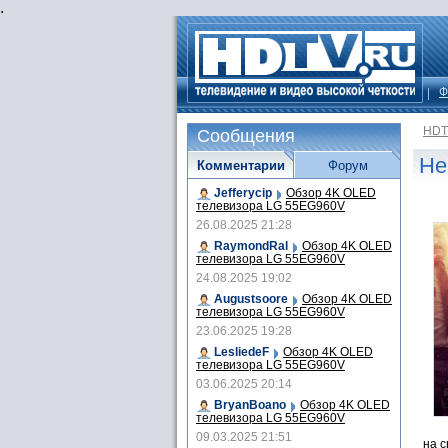
.
Ф
HDT
Сообщения
Не
Комментарии
Форум
Jefferycip
Обзор 4K OLED
телевизора LG 55EG960V
26.08.2025 21:28
RaymondRal
Обзор 4K OLED
телевизора LG 55EG960V
24.08.2025 19:02
Augustsoore
Обзор 4K OLED
телевизора LG 55EG960V
23.06.2025 19:28
LesliedeF
Обзор 4K OLED
телевизора LG 55EG960V
03.06.2025 20:14
BryanBoano
Обзор 4K OLED
телевизора LG 55EG960V
09.03.2025 21:51
на с