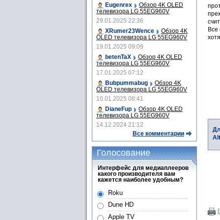
Eugenrex
Обзор 4K OLED
про
телевизора LG 55EG960V
пре
29.01.2025 22:36
счит
Все 
XRumer23Wence
Обзор 4K
OLED телевизора LG 55EG960V
хотя
19.01.2025 09:09
betenTaX
Обзор 4K OLED
телевизора LG 55EG960V
17.01.2025 07:12
Bubpummabug
Обзор 4K
OLED телевизора LG 55EG960V
10.01.2025 08:41
DianeFup
Обзор 4K OLED
телевизора LG 55EG960V
14.12.2024 21:12
Дл
Все комментарии
Al
Голосование
Интерфейс для медиаплееров
какого производителя вам
кажется наиболее удобным?
Roku
Dune HD
Apple TV