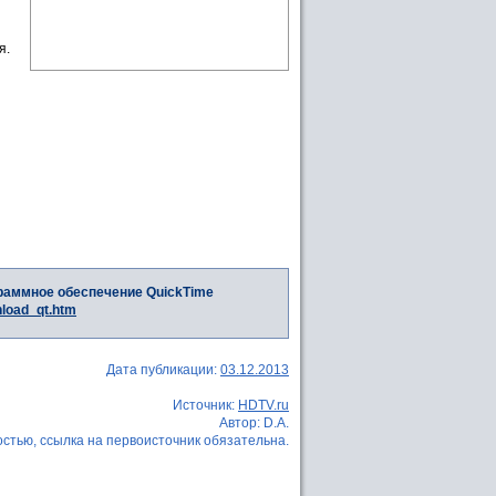
я.
раммное обеспечение QuickTime
nload_qt.htm
Дата публикации:
03.12.2013
Источник:
HDTV.ru
Автор: D.A.
стью, ссылка на первоисточник обязательна.