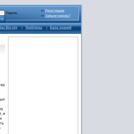
Регистрация
Пароль
Забыли пароль?
ОК
ры Blu-ray
Трейлеры
База знаний
тер
дых
ну
, и
н
еть
я