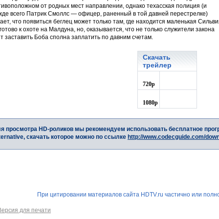
тивоположном от родных мест направлении, однако техасская полиция (и
жде всего Патрик Смоллс — офицер, раненный в той давней перестрелке)
ает, что появиться беглец может только там, где находится маленькая Сильви
готово к охоте на Малдуна, но, оказывается, что не только служители закона
т заставить Боба сполна заплатить по давним счетам.
Скачать
трейлер
720p
1080p
я просмотра HD-роликов мы рекомендуем использовать бесплатное прог
ternative, скачать которое можно по ссылке
http://www.codecguide.com/dow
При цитировании материалов сайта HDTV.ru частично или полно
Версия для печати