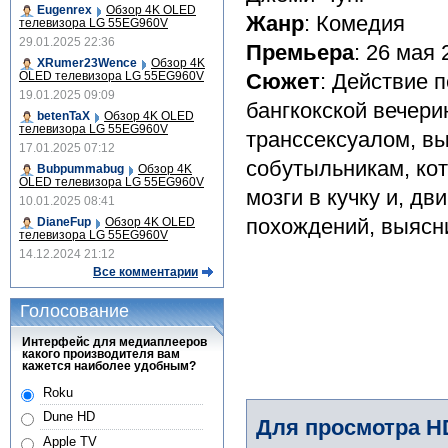
Eugenrex
Обзор 4K OLED
Жанр
: Комедия
телевизора LG 55EG960V
29.01.2025 22:36
Премьера
: 26 мая 
XRumer23Wence
Обзор 4K
OLED телевизора LG 55EG960V
Сюжет
: Действие 
19.01.2025 09:09
бангкокской вечери
betenTaX
Обзор 4K OLED
телевизора LG 55EG960V
транссексуалом, в
17.01.2025 07:12
собутыльникам, кот
Bubpummabug
Обзор 4K
OLED телевизора LG 55EG960V
мозги в кучку и, д
10.01.2025 08:41
похождений, выясни
DianeFup
Обзор 4K OLED
телевизора LG 55EG960V
14.12.2024 21:12
Все комментарии
Голосование
Интерфейс для медиаплееров
какого производителя вам
кажется наиболее удобным?
Roku
Dune HD
Для просмотра H
Apple TV