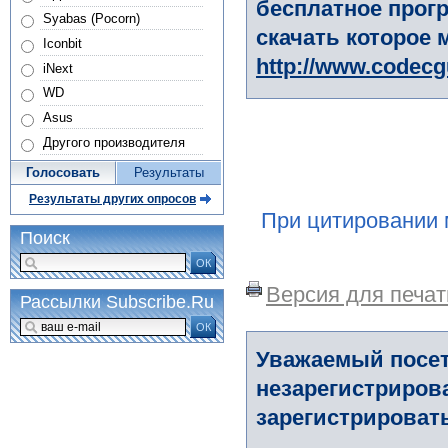
бесплатное прогр
Syabas (Pocorn)
скачать которое 
Iconbit
http://www.codec
iNext
WD
Asus
Другого производителя
Голосовать
Результаты
Результаты других опросов
При цитировании 
Поиск
ОК
Версия для печат
Рассылки Subscribe.Ru
ОК
Уважаемый посет
незарегистриров
зарегистрировать