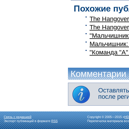
Похожие пуб
The Hangover
The Hangover 
"Мальчишник 
Мальчишник: 
"Команда "А"
Комментарии
Оставлять
после рег
Связь с редакцией
Copyright © 2005—2015 «
HD
Экспорт публикаций в формате
RSS
Перепечатка материала воз