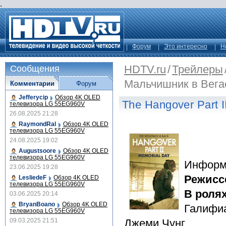
.
Форум
Это интересно
Н
HDTV.ru
/
Трейлеры
Сообщения
Мальчишник в Вега
Комментарии
Форум
Jefferycip
Обзор 4K OLED
The Hangover Part 
телевизора LG 55EG960V
26.08.2025 21:28
RaymondRal
Обзор 4K OLED
телевизора LG 55EG960V
24.08.2025 19:02
Augustsoore
Обзор 4K OLED
телевизора LG 55EG960V
Информ
23.06.2025 19:28
Режисс
LesliedeF
Обзор 4K OLED
телевизора LG 55EG960V
В роля
03.06.2025 20:14
BryanBoano
Обзор 4K OLED
Галифиа
телевизора LG 55EG960V
09.03.2025 21:51
Джеми Чунг