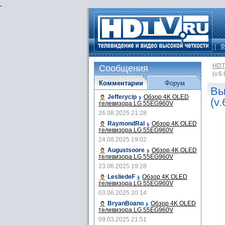
.
Ф
HDT
Сообщения
(v.6
Комментарии
Форум
Вы
Jefferycip
Обзор 4K OLED
(v.
телевизора LG 55EG960V
26.08.2025 21:28
RaymondRal
Обзор 4K OLED
телевизора LG 55EG960V
24.08.2025 19:02
Augustsoore
Обзор 4K OLED
телевизора LG 55EG960V
23.06.2025 19:28
LesliedeF
Обзор 4K OLED
телевизора LG 55EG960V
03.06.2025 20:14
BryanBoano
Обзор 4K OLED
телевизора LG 55EG960V
09.03.2025 21:51