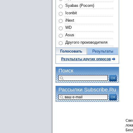
Syabas (Pocorn)
Iconbit
iNext
WD
Asus
Другого производителя
Голосовать
Результаты
Результаты других опросов
Поиск
ОК
Рассылки Subscribe.Ru
ОК
Све
лока
Бес