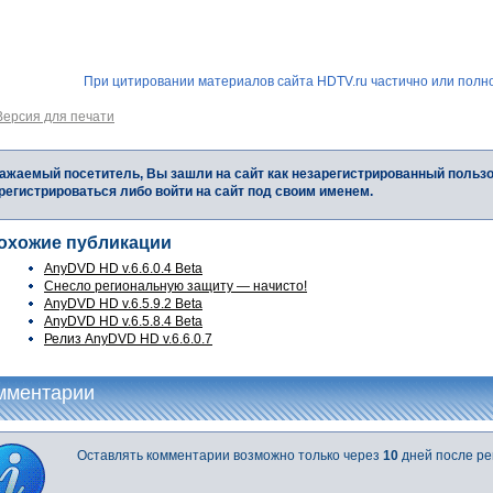
При цитировании материалов сайта HDTV.ru частично или полно
Версия для печати
ажаемый посетитель, Вы зашли на сайт как незарегистрированный польз
регистрироваться либо войти на сайт под своим именем.
охожие публикации
AnyDVD HD v.6.6.0.4 Beta
Снесло региональную защиту — начисто!
AnyDVD HD v.6.5.9.2 Beta
AnyDVD HD v.6.5.8.4 Beta
Релиз AnyDVD HD v.6.6.0.7
мментарии
Оставлять комментарии возможно только через
10
дней после ре