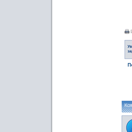
Ув
за
П
Ко