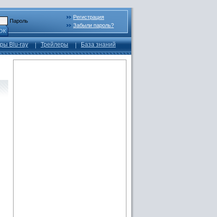
Регистрация
Пароль
Забыли пароль?
ОК
ры Blu-ray
Трейлеры
База знаний