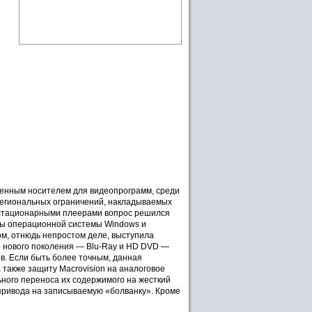
ненным носителем для видеопрограмм, среди
 региональных ограничений, накладываемых
 стационарными плеерами вопрос решился
иты операционной системы Windows и
ом, отнюдь непростом деле, выступила
ей нового поколения — Blu-Ray и HD DVD —
в. Если быть более точным, данная
также защиту Macrovision на аналоговое
ьного переноса их содержимого на жесткий
 привода на записываемую «болванку». Кроме