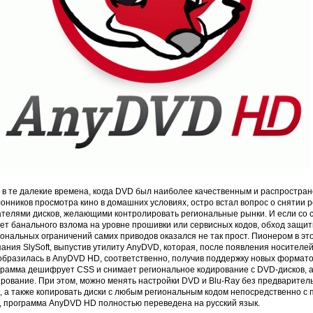
 в те далекие времена, когда DVD был наиболее качественным и распростра
лонников просмотра кино в домашних условиях, остро встал вопрос о снятии
ателями дисков, желающими контролировать региональные рынки. И если со
чет банального взлома на уровне прошивки или сервисных кодов, обход защ
ональных ограничений самих приводов оказался не так прост. Пионером в эт
ания SlySoft, выпустив утилиту AnyDVD, которая, после появления носител
образилась в AnyDVD HD, соответственно, получив поддержку новых формато
грамма дешифрует CSS и снимает региональное кодирование с DVD-дисков, а 
рование. При этом, можно менять настройки DVD и Blu-Ray без предварител
к, а также копировать диски с любым региональным кодом непосредственно с
о, программа AnyDVD HD полностью переведена на русский язык.