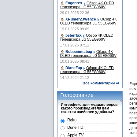
Eugenrex
Обзор 4K OLED
телевизора LG 55EG960V
29.01.2025 22:36
XRumer23Wence
Обзор 4K
OLED телевизора LG 55EG960V
19.01.2025 09:09
betenTaX
Обзор 4K OLED
телевизора LG 55EG960V
17.01.2025 07:12
Bubpummabug
Обзор 4K
OLED телевизора LG 55EG960V
10.01.2025 08:41
DianeFup
Обзор 4K OLED
телевизора LG 55EG960V
14.12.2024 21:12
Все комментарии
Еще
пок
изд
Голосование
зас
реги
Интерфейс для медиаплееров
какого производителя вам
комп
кажется наиболее удобным?
пре
про
Roku
копи
Dune HD
дис
тог
Apple TV