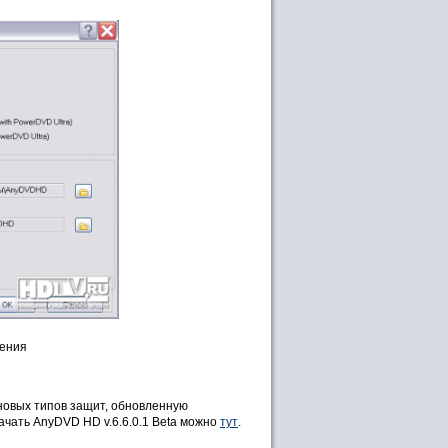
чения
новых типов защит, обновленную
качать AnyDVD HD v.6.6.0.1 Beta можно
тут
.