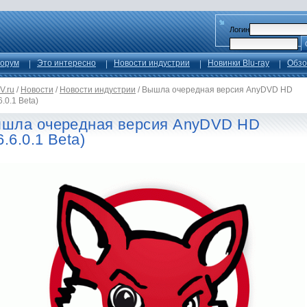
Логин
орум
Это интересно
Новости индустрии
Новинки Blu-ray
Обзо
V.ru
/
Новости
/
Новости индустрии
/
Вышла очередная версия AnyDVD HD
.6.0.1 Beta)
шла очередная версия AnyDVD HD
6.6.0.1 Beta)