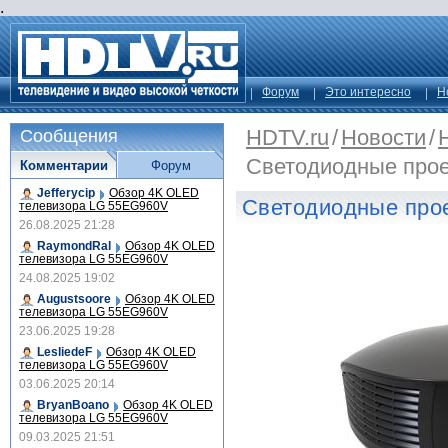
.
Форум
Это интересно
Н
HDTV.ru
/
Новости
/
Сообщения
Светодиодные про
Комментарии
Форум
Jefferycip
Обзор 4K OLED
Светодиодные про
телевизора LG 55EG960V
26.08.2025 21:28
RaymondRal
Обзор 4K OLED
телевизора LG 55EG960V
24.08.2025 19:02
Augustsoore
Обзор 4K OLED
телевизора LG 55EG960V
23.06.2025 19:28
LesliedeF
Обзор 4K OLED
телевизора LG 55EG960V
03.06.2025 20:14
BryanBoano
Обзор 4K OLED
телевизора LG 55EG960V
09.03.2025 21:51