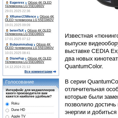
Eugenrex
Обзор 4K OLED
телевизора LG 55EG960V
29.01.2025 22:36
XRumer23Wence
Обзор 4K
OLED телевизора LG 55EG960V
19.01.2025 09:09
betenTaX
Обзор 4K OLED
телевизора LG 55EG960V
Известная «тюнинг
17.01.2025 07:12
выпуске видеообор
Bubpummabug
Обзор 4K
OLED телевизора LG 55EG960V
выставке CEDIA Eхp
10.01.2025 08:41
два новых кинотеа
DianeFup
Обзор 4K OLED
телевизора LG 55EG960V
QuantumColor.
14.12.2024 21:12
Все комментарии
В серии QuantumCol
Голосование
отличительная осо
Интерфейс для медиаплееров
какого производителя вам
которые были замен
кажется наиболее удобным?
позволило достичь
Roku
Dune HD
энергии и добиться
Apple TV