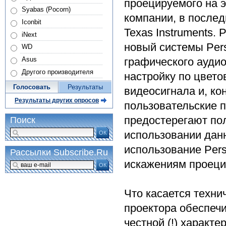
проецируемого на 
Syabas (Pocorn)
компании, в послед
Iconbit
Texas Instruments.
iNext
новый системы Pers
WD
графического аудио
Asus
Другого производителя
настройку по цвет
Голосовать
Результаты
видеосигнала и, к
Результаты других опросов
пользовательские 
предостерегают по
Поиск
использовании дан
ОК
использование Pers
Рассылки Subscribe.Ru
искажениям проеци
ОК
Что касается техни
проектора обеспеч
честной (!) характе