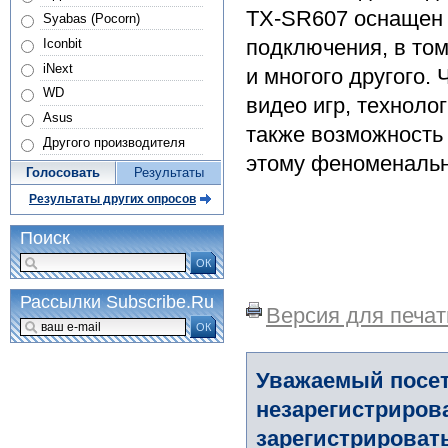
TX-SR607 оснащен
Syabas (Pocorn)
подключения, в том
Iconbit
iNext
и многого другого.
WD
видео игр, техноло
Asus
также возможность
Другого производителя
этому феноменальн
Голосовать
Результаты
Результаты других опросов
Поиск
ОК
Рассылки Subscribe.Ru
Версия для печат
ОК
Уважаемый посет
незарегистриров
зарегистрировать