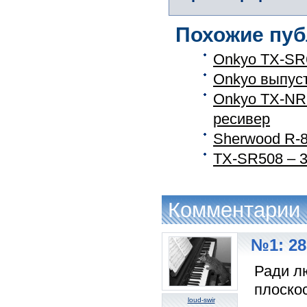
Похожие пуб
Onkyo TX-SR
Onkyo выпус
Onkyo TX-NR8
ресивер
Sherwood R-8
TX-SR508 – 
Комментарии
№1: 28
Ради л
плоскос
loud-swir