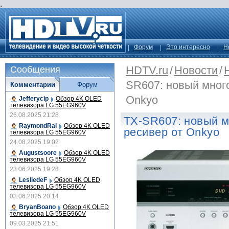
.
Форум
Это интересно
Н
HDTV.ru
/
Новости
/
Сообщения
SR607: новый мног
Комментарии
Форум
Onkyo
Jefferycip
Обзор 4K OLED
телевизора LG 55EG960V
26.08.2025 21:28
TX-SR607: новый м
RaymondRal
Обзор 4K OLED
ресивер от Onkyo
телевизора LG 55EG960V
24.08.2025 19:02
Augustsoore
Обзор 4K OLED
телевизора LG 55EG960V
23.06.2025 19:28
LesliedeF
Обзор 4K OLED
телевизора LG 55EG960V
03.06.2025 20:14
BryanBoano
Обзор 4K OLED
телевизора LG 55EG960V
09.03.2025 21:51