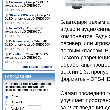
Eugenrex
Обзор 4K OLED
телевизора LG 55EG960V
29.01.2025 22:36
XRumer23Wence
Обзор 4K
OLED телевизора LG 55EG960V
Благодаря целым ш
19.01.2025 09:09
видео и аудио сиг
betenTaX
Обзор 4K OLED
телевизора LG 55EG960V
компонентов. Будь 
17.01.2025 07:12
Bubpummabug
Обзор 4K
ресивер, или игров
OLED телевизора LG 55EG960V
первым классом. В
10.01.2025 08:41
DianeFup
Обзор 4K OLED
низкого разрешения
телевизора LG 55EG960V
14.12.2024 21:12
обработаны процес
Все комментарии
версии 1.3a пропус
Голосование
форматов - DTS-HD 
Интерфейс для медиаплееров
какого производителя вам
кажется наиболее удобным?
Самая последняя тех
Roku
улучшает пространс
Dune HD
за счет введения 
Apple TV