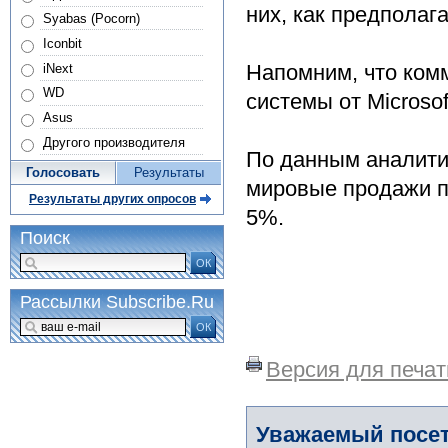
них, как предполаг
Syabas (Pocorn)
Iconbit
Напомним, что ком
iNext
WD
системы от Microso
Asus
Другого производителя
По данным аналитик
Голосовать
Результаты
мировые продажи п
Результаты других опросов
5%.
Поиск
ОК
Рассылки Subscribe.Ru
ОК
Версия для печат
Уважаемый посет