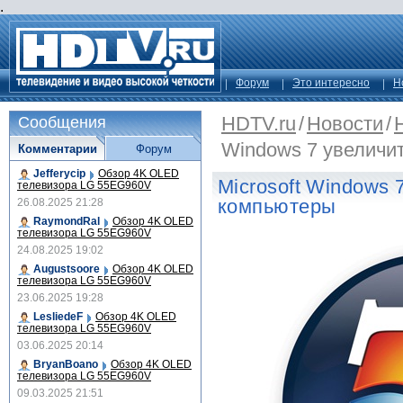
.
Форум
Это интересно
Н
HDTV.ru
/
Новости
/
Сообщения
Windows 7 увеличи
Комментарии
Форум
Jefferycip
Обзор 4K OLED
Microsoft Windows 
телевизора LG 55EG960V
компьютеры
26.08.2025 21:28
RaymondRal
Обзор 4K OLED
телевизора LG 55EG960V
24.08.2025 19:02
Augustsoore
Обзор 4K OLED
телевизора LG 55EG960V
23.06.2025 19:28
LesliedeF
Обзор 4K OLED
телевизора LG 55EG960V
03.06.2025 20:14
BryanBoano
Обзор 4K OLED
телевизора LG 55EG960V
09.03.2025 21:51