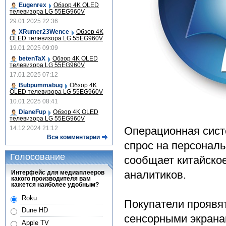
Eugenrex
Обзор 4K OLED
телевизора LG 55EG960V
29.01.2025 22:36
XRumer23Wence
Обзор 4K
OLED телевизора LG 55EG960V
19.01.2025 09:09
betenTaX
Обзор 4K OLED
телевизора LG 55EG960V
17.01.2025 07:12
Bubpummabug
Обзор 4K
OLED телевизора LG 55EG960V
10.01.2025 08:41
DianeFup
Обзор 4K OLED
телевизора LG 55EG960V
14.12.2024 21:12
Операционная систе
Все комментарии
спрос на персональ
Голосование
сообщает китайское
аналитиков.
Интерфейс для медиаплееров
какого производителя вам
кажется наиболее удобным?
Roku
Покупатели проявя
Dune HD
сенсорными экранам
Apple TV